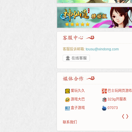
客服投诉邮箱:
tousu@xindong.com
叶云手游
新手卡之家
游戏嘟嘟
游民在线
爱玩久久
巴士玩网页游戏
游戏港口
爱村服
发号网
17611游戏网
游戏大巴
323g开服表
521G手游
1Y2Y游戏
游久
521g页游
盒子游戏
07073
〈
〉
联系我们