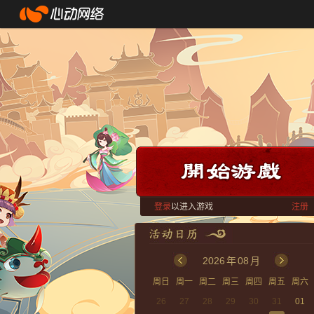
登录
以进入游戏
注册
2026
年
08
月
周日
周一
周二
周三
周四
周五
周六
26
27
28
29
30
31
01