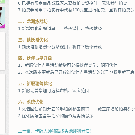
6.已拥有限定商品或玩家未获得拍卖资格时，无法参与拍卖
7.拍卖券可用于拍卖行中代替100元宝进行拍卖，且将在拍卖
二、龙渊炼器坊
1.新增强化觉醒道具——终极潜行、终极献祭
三、锁妖塔优化
1.锁妖塔新增赛季战场规则，将在下赛季开放
四、伙伴占星升级
1、新服伙伴占星活动新增可兑换伙伴类型：阴阳伙伴
2、本次版本更新后已开放过伙伴占星活动的账号也将重新开
五、新服瑞兽优化
1.新服瑞兽增加可选择命格、法宝范围
265G
52pk
86wan
聚侠网
页游网
多玩
游一游
开服网
腾讯游戏
pcgame
游侠网页游戏
斗蟹网页游戏
六、系统优化
新浪游戏
中华网
40407
游戏观察
1.充值回馈解锁开启的琳琅阁秘宝商铺——藏宝库增加拍卖券
新浪页游
游戏狗
5617网游网
4q5q游戏
网易游戏
Cwan
一游网
2.优化魔法宝盒等活动的操作及奖励提示
上一篇：卡牌大师和超级奖池即将开启！