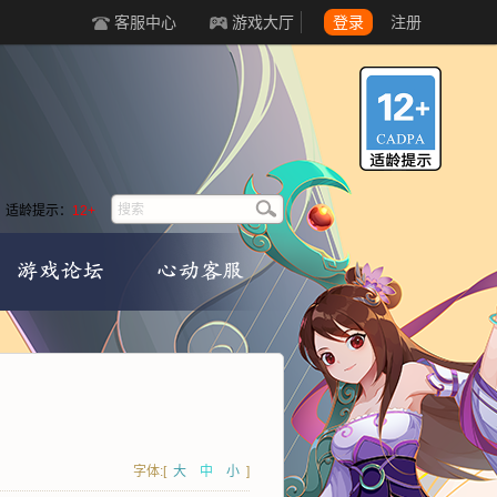
客服中心
游戏大厅
登录
注册
适龄提示：
12+
字体:[
大
中
小
]