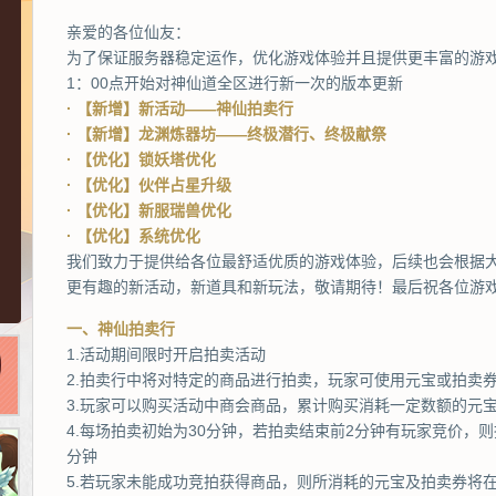
亲爱的各位仙友：
为了保证服务器稳定运作，优化游戏体验并且提供更丰富的游戏
1：00点开始对神仙道全区进行新一次的版本更新
· 【新增】新活动——神仙拍卖行
· 【新增】龙渊炼器坊——终极潜行、终极献祭
· 【优化】锁妖塔优化
· 【优化】伙伴占星升级
· 【优化】新服瑞兽优化
· 【优化】系统优化
我们致力于提供给各位最舒适优质的游戏体验，后续也会根据
更有趣的新活动，新道具和新玩法，敬请期待！最后祝各位游
一、神仙拍卖行
1.活动期间限时开启拍卖活动
2.拍卖行中将对特定的商品进行拍卖，玩家可使用元宝或拍卖
3.玩家可以购买活动中商会商品，累计购买消耗一定数额的元
4.每场拍卖初始为30分钟，若拍卖结束前2分钟有玩家竞价，则
分钟
5.若玩家未能成功竞拍获得商品，则所消耗的元宝及拍卖券将