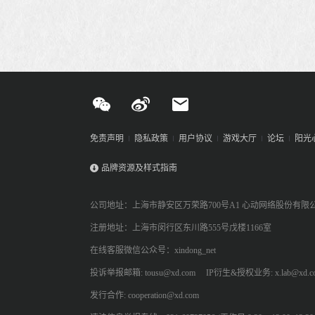
免责声明
隐私政策
用户协议
游戏大厅
论坛
阳光
品牌资源及样式指南
公司地址：上海市静安区万荣路700号A1 心动网络股份有限
注册地址：上海市闵行区东川路555号戊楼1166室
在线客服微信公众号：xindong_net
投诉举报邮箱: tousu@xd.com
IP衍生&授权业务: x.lab@xd.c
发行合作: cooperation@xd.com