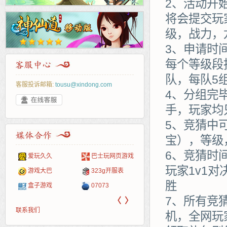
2、活动开
将会提交玩
级，战力，
3、申请时
每个等级段
队，每队5
客服投诉邮箱:
tousu@xindong.com
4、分组完
手，玩家均
5、竞猜中
宝），等级
6、竞猜时
爱玩久久
巴士玩网页游戏
265G
52pk
86wan
聚侠网
页游
多玩
游一
开服
玩家1v1
游戏网
游戏大巴
323g开服表
腾讯游戏
pcgame
游侠网页游戏
斗蟹网页游戏
新浪
中华
40407
游戏
胜
盒子游戏
07073
新浪页游
游戏狗
5617网游网
4q5q游戏
网易
Cwan
一游
7、所有竞
〈
〉
联系我们
机，全网玩