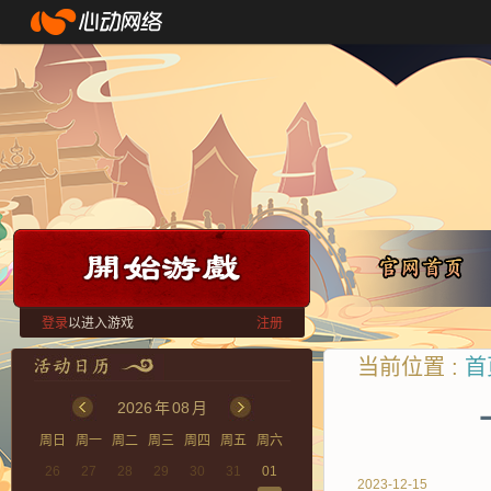
登录
以进入游戏
注册
当前位置 :
首
2026
年
08
月
周日
周一
周二
周三
周四
周五
周六
26
27
28
29
30
31
01
2023-12-15