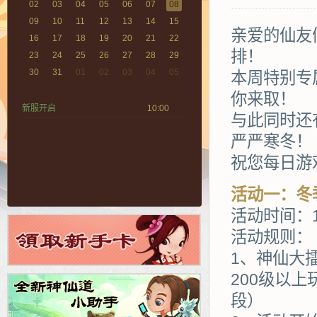
02
03
04
05
06
07
08
09
10
11
12
13
14
15
亲爱的仙友
16
17
18
19
20
21
22
排！
23
24
25
26
27
28
29
30
31
01
02
03
04
05
本周特别专
你来取！
新服开启
10:00
与此同时还
严严寒冬！
祝您每日游
活动一：冬
活动时间：1
活动规则：
1、神仙大擂
200级以
段）