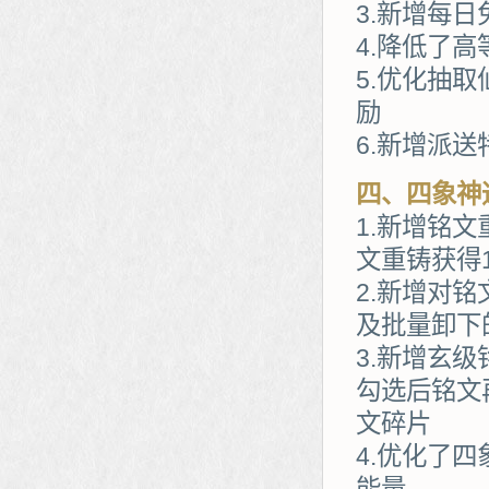
3.新增每
4.降低了
5.优化抽
励
6.新增派
四、四象神
1.新增铭
文重铸获得
2.新增对
及批量卸下
3.新增玄
勾选后铭文
文碎片
4.优化了