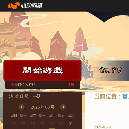
登录
以进入游戏
注册
当前位置 :
首
2026
年
08
月
周日
周一
周二
周三
周四
周五
周六
26
27
28
29
30
31
01
2024-01-18