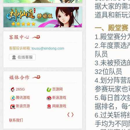
据大家的需
道具和新玩
一、殿堂赛
1.殿堂赛
2.年度票
客服投诉邮箱:
tousu@xindong.com
队员
3.未被预
32位队员
4.划分阵
参赛玩家也
页游戏
265G
页游网
52pk
86wan
聚侠网
多玩
游一
开服
5.每日首
游戏网
服表
腾讯游戏
新浪游戏
pcgame
游侠网页游戏
斗蟹网页游戏
中华
40407
游戏
据排名，每
新浪页游
网易游戏
游戏狗
5617网游网
4q5q游戏
Cwan
一游
6.过关斩
〈
〉
联系我们
手均为不同