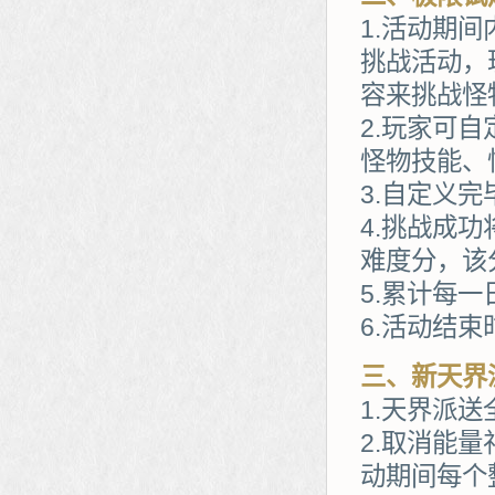
1.活动期
挑战活动，
容来挑战怪
2.玩家可
怪物技能、
3.自定义
4.挑战成
难度分，该
5.累计每
6.活动结
三、新天界
1.天界派送
2.取消能
动期间每个