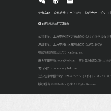
免责声明
隐私政策
用户协议
游戏大厅
论坛
品牌资源及样式指南
公司地址：上海市静安区万荣路700号A1 心动网络股份
注册地址：上海市闵行区东川路555号戊楼1166室
在线客服微信公众号：xindong_net
投诉举报邮箱: tousu@xd.com
IP衍生&授权业务: x.lab@
发行合作: cooperation@xd.com
违法信息举报专线：021-60727056 (工作日 9:30 ~ 12:00, 13:
版权所有 ©2003-2025 心动 All Rights Reserved