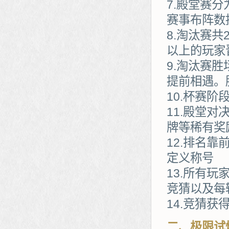
7.殿堂赛
赛事布阵数
8.淘汰赛
以上的玩家
9.淘汰赛
提前相遇。
10.杯赛
11.殿堂
牌等稀有奖
12.排名
定义称号
13.所有
竞猜以及每
14.竞猜
二、极限试