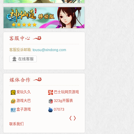
客服投诉邮箱:
tousu@xindong.com
爱玩久久
巴士玩网页游戏
265G
52pk
86wan
聚侠网
页游
多玩
游一
开服
游戏网
游戏大巴
323g开服表
腾讯游戏
pcgame
游侠网页游戏
斗蟹网页游戏
新浪
中华
40407
游戏
盒子游戏
07073
新浪页游
游戏狗
5617网游网
4q5q游戏
网易
Cwan
一游
〈
〉
联系我们