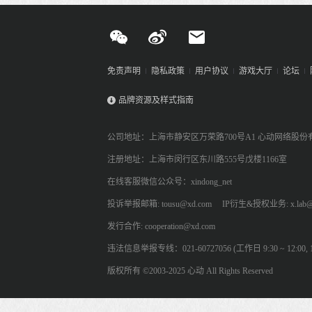
免责声明
隐私政策
用户协议
游戏大厅
论坛
品牌资源及样式指南
公司地址：上海市静安区万荣路700号A1 心动网络股份
注册地址：上海市闵行区东川路555号戊楼1166室
在线客服微信公众号：xindong_net
投诉举报邮箱: tousu@xd.com
IP衍生&授权业务: x.lab@
发行合作: cooperation@xd.com
违法信息举报专线：021-60727056 (工作日 9:30 ~ 12:00, 13:
版权所有 ©2003-2025 心动 All Rights Reserved