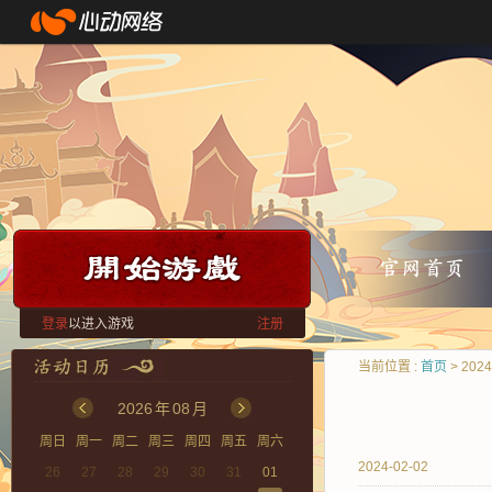
登录
以进入游戏
注册
当前位置 :
首页
> 202
2026
年
08
月
周日
周一
周二
周三
周四
周五
周六
2024-02-02
26
27
28
29
30
31
01