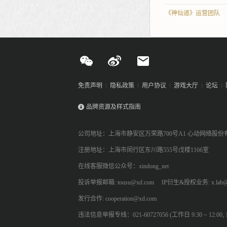
《神仙道》运营团队
免责声明
隐私政策
用户协议
游戏大厅
论坛
品牌资源及样式指南
公司地址：上海市静安区万荣路700号A1 心动网络股份
注册地址：上海市闵行区东川路555号戊楼1166室
在线客服微信公众号：xindong_net
投诉举报邮箱: tousu@xd.com
IP衍生&授权业务: x.lab@
发行合作: cooperation@xd.com
违法信息举报专线：021-60727056 (工作日 9:30 ~ 12:00, 13: