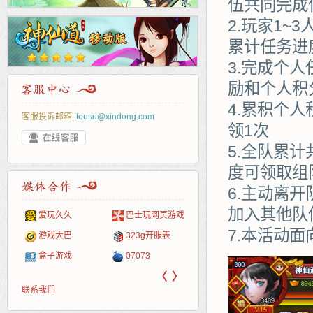
伍共同完成
2.玩家1
累计任务进
3.完成个
励和个人积
4.累积个
客服投诉邮箱:
tousu@xindong.com
领1次
5.全队累
度可领取组
6.主动离
加入其他队
爱玩久久
巴士玩网页游戏
265G
52pk
86wan
聚侠网
页游
多玩
游一
开服
7.本活动
游戏网
游戏大巴
323g开服表
腾讯游戏
pcgame
游侠网页游戏
斗蟹网页游戏
新浪
中华
40407
游戏
盒子游戏
07073
新浪页游
游戏狗
5617网游网
4q5q游戏
网易
Cwan
一游
〈
〉
联系我们