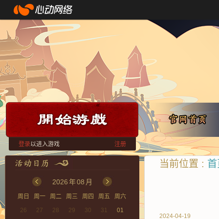
登录
以进入游戏
注册
当前位置 :
首
2026
年
08
月
周日
周一
周二
周三
周四
周五
周六
26
27
28
29
30
31
01
2024-04-19