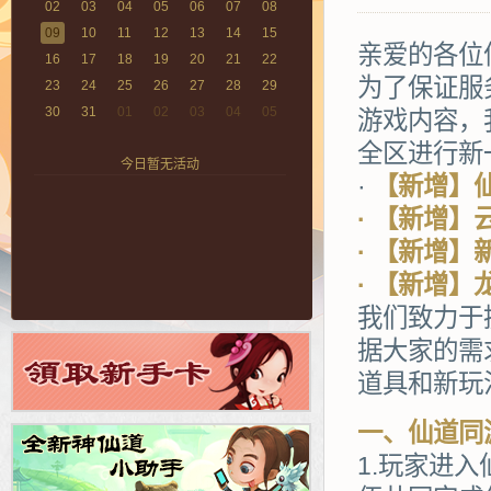
02
03
04
05
06
07
08
09
10
11
12
13
14
15
亲爱的各位
16
17
18
19
20
21
22
为了保证服
23
24
25
26
27
28
29
30
31
01
02
03
04
05
游戏内容，
全区进行新
今日暂无活动
·
【新增】
· 【新增】
· 【新增
· 【新增
我们致力于
据大家的需
道具和新玩
一、仙道同
1.玩家进