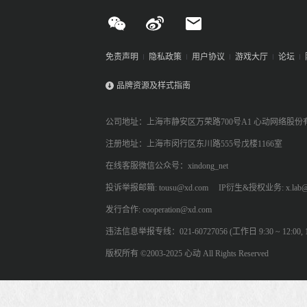
免责声明
隐私政策
用户协议
游戏大厅
论坛
品牌资源及样式指南
公司地址：上海市静安区万荣路700号A1 心动网络股份
注册地址：上海市闵行区东川路555号戊楼1166室
在线客服微信公众号：xindong_net
投诉举报邮箱: tousu@xd.com
IP衍生&授权业务: x.lab@
发行合作: cooperation@xd.com
违法信息举报专线：021-60727056 (工作日 9:30 ~ 12:00, 13:
版权所有 ©2003-2025 心动 All Rights Reserved