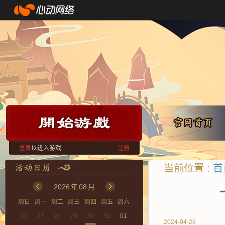
登录
以进入游戏
注册
当前位置 :
首
2026
年
08
月
周日
周一
周二
周三
周四
周五
周六
26
27
28
29
30
31
01
2024-04-26