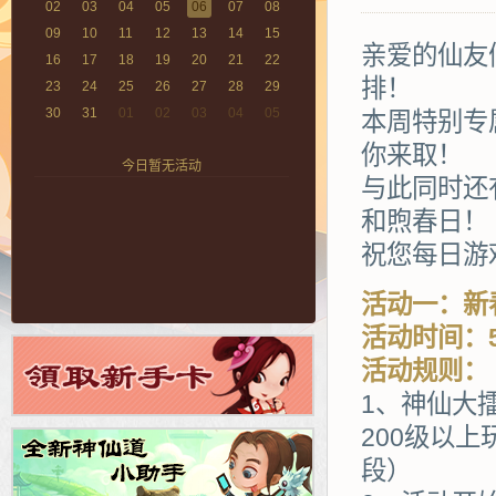
02
03
04
05
06
07
08
09
10
11
12
13
14
15
亲爱的仙友
16
17
18
19
20
21
22
排！
23
24
25
26
27
28
29
30
31
01
02
03
04
05
本周特别专
你来取！
今日暂无活动
与此同时还
和煦春日！
祝您每日游
活动一：新
活动时间：5
活动规则：
1、神仙大擂
200级以
段）