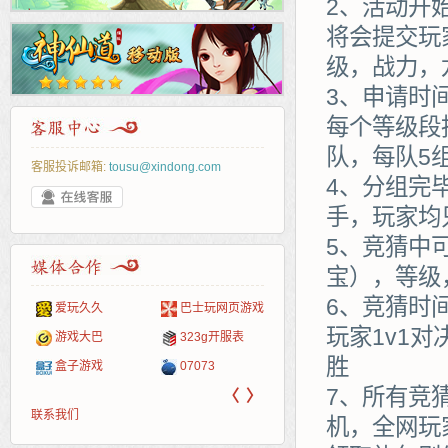
2、活动开
将会提交玩
级，战力，
3、申请时
每个等级段
队，每队5
客服投诉邮箱:
tousu@xindong.com
4、分组完
手，玩家均
5、竞猜中
宝），等级
6、竞猜时
爱玩久久
巴士玩网页游戏
265G
52pk
86wan
聚侠网
页游
多玩
游一
开服
玩家1v1
游戏网
游戏大巴
323g开服表
腾讯游戏
pcgame
游侠网页游戏
斗蟹网页游戏
新浪
中华
40407
游戏
胜
盒子游戏
07073
新浪页游
游戏狗
5617网游网
4q5q游戏
网易
Cwan
一游
7、所有竞
〈
〉
联系我们
机，全网玩