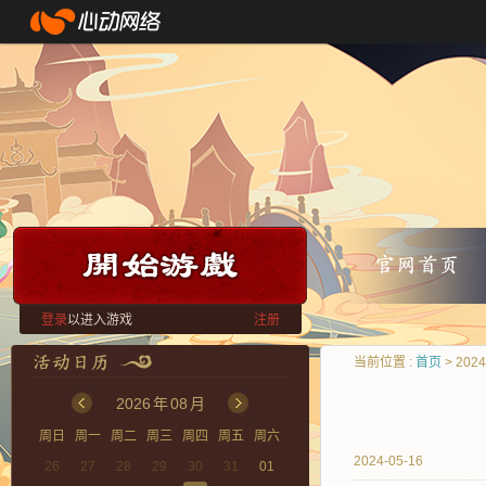
登录
以进入游戏
注册
当前位置 :
首页
> 202
2026
年
08
月
周日
周一
周二
周三
周四
周五
周六
2024-05-16
26
27
28
29
30
31
01