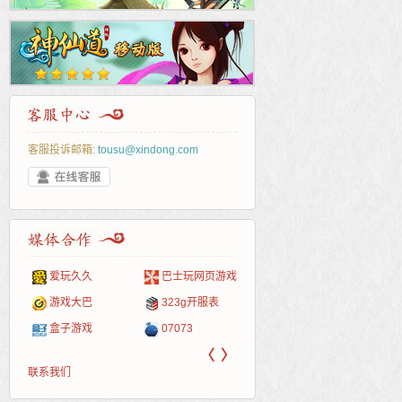
客服投诉邮箱:
tousu@xindong.com
爱玩久久
巴士玩网页游戏
265G
52pk
86wan
聚侠网
页游
多玩
游一
开服
游戏网
游戏大巴
323g开服表
腾讯游戏
pcgame
游侠网页游戏
斗蟹网页游戏
新浪
中华
40407
游戏
盒子游戏
07073
新浪页游
游戏狗
5617网游网
4q5q游戏
网易
Cwan
一游
〈
〉
联系我们