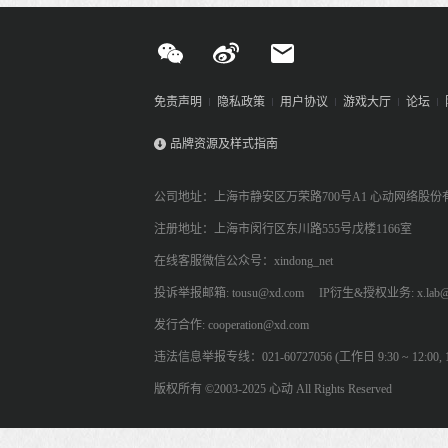
免责声明
隐私政策
用户协议
游戏大厅
论坛
品牌资源及样式指南
公司地址：上海市静安区万荣路700号A1 心动网络股份
注册地址：上海市闵行区东川路555号戊楼1166室
在线客服微信公众号：xindong_net
投诉举报邮箱: tousu@xd.com
IP衍生&授权业务: x.lab@
发行合作: cooperation@xd.com
违法信息举报专线：021-60727056 (工作日 9:30 ~ 12:00, 13:
版权所有 ©2003-2025 心动 All Rights Reserved