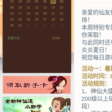
02
03
04
05
06
07
08
09
10
11
12
13
14
15
亲爱的仙友
16
17
18
19
20
21
22
排！
23
24
25
26
27
28
29
30
31
01
02
03
04
05
本周特别专
你来取！
新服开启
10:00
与此同时还
炎炎夏日！
祝您每日游
活动一：暑
活动时间：8
活动规则：
1、神仙大擂
200级以
段）