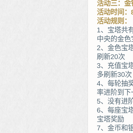
活动三：金
活动时间：8
活动规则：
1、宝塔共
中央的金色
2、金色宝
刷新20次
3、充值宝
多刷新30次
4、每轮抽
率进阶到下
5、没有进
6、每座宝
宝塔奖励
7、金币和