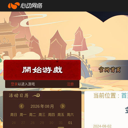
登录
以进入游戏
注册
当前位置 :
首
2026
年
08
月
周日
周一
周二
周三
周四
周五
周六
26
27
28
29
30
31
01
2024-08-02