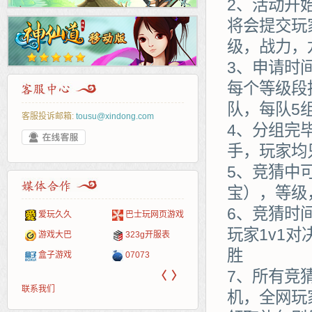
2、活动开
将会提交玩
级，战力，
3、申请时
每个等级段
队，每队5
客服投诉邮箱:
tousu@xindong.com
4、分组完
手，玩家均
5、竞猜中
宝），等级
6、竞猜时
爱玩久久
巴士玩网页游戏
265G
52pk
86wan
聚侠网
页游
多玩
游一
开服
玩家1v1
游戏网
游戏大巴
323g开服表
腾讯游戏
pcgame
游侠网页游戏
斗蟹网页游戏
新浪
中华
40407
游戏
胜
盒子游戏
07073
新浪页游
游戏狗
5617网游网
4q5q游戏
网易
Cwan
一游
7、所有竞
〈
〉
联系我们
机，全网玩