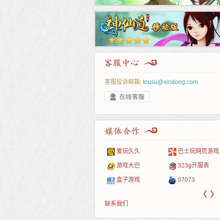
客服投诉邮箱:
tousu@xindong.com
叶云手游
新手卡之家
游戏嘟嘟
游民在线
爱玩久久
巴士玩网页游戏
游戏港口
爱村服
发号网
17611游戏网
游戏大巴
323g开服表
521G手游
1Y2Y游戏
游久
521g页游
盒子游戏
07073
〈
〉
联系我们