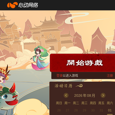
登录
以进入游戏
注册
2026
年
08
月
周日
周一
周二
周三
周四
周五
周六
26
27
28
29
30
31
01