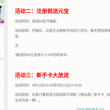
活动二：注册就送元宝
活动时间：双线64区开服起
活动规则：开服后，玩家在注册帐号后的三天内，每天登陆游戏
宝。
注：
*赠送的90元宝将计入VIP的经验中。
活动三：新手卡大放送
265G
52pk
86wan
聚侠网
页游网
多玩
游一游
开服网
腾讯游戏
pcgame
游侠网页游戏
斗蟹网页游戏
新浪游戏
中华网
40407
游戏观察
活动时间：9月16日10:00至9月19日23:59分
新浪页游
游戏狗
5617网游网
4q5q游戏
网易游戏
Cwan
一游网
活动规则：玩家只要到官方网站即可领取《神仙道》新手卡（其
法术丹各一颗）。
【点此领取新手卡】