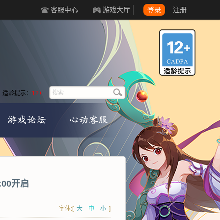
客服中心
游戏大厅
登录
注册
适龄提示：
12+
:00开启
字体:[
大
中
小
]