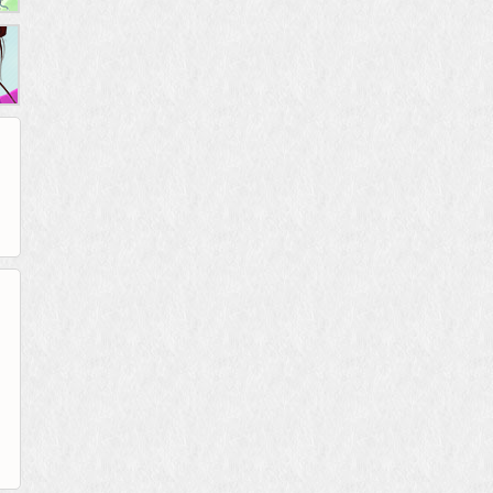
265G
52pk
86wan
聚侠网
页游网
多玩
游一游
开服网
腾讯游戏
pcgame
游侠网页游戏
斗蟹网页游戏
新浪游戏
中华网
40407
游戏观察
新浪页游
游戏狗
5617网游网
4q5q游戏
网易游戏
Cwan
一游网