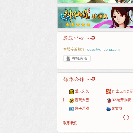
客服投诉邮箱:
tousu@xindong.com
叶云手游
新手卡之家
游戏嘟嘟
游民在线
爱玩久久
巴士玩网页游戏
游戏港口
爱村服
发号网
17611游戏网
游戏大巴
323g开服表
521G手游
1Y2Y游戏
游久
521g页游
盒子游戏
07073
〈
〉
联系我们