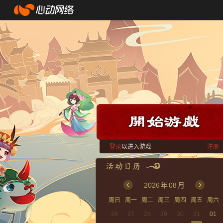
登录
以进入游戏
注册
2026
年
08
月
周日
周一
周二
周三
周四
周五
周六
26
27
28
29
30
31
01