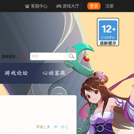
客服中心
游戏大厅
登录
注册
适龄提示：
12+
字体:[
大
中
小
]