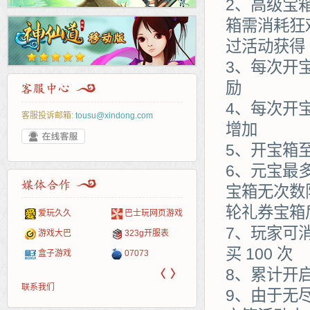
2、高级宝
箱需消耗狂
过活动获得
3、每次开
励
4、每次开
客服投诉邮箱:
tousu@xindong.com
增加
5、开宝箱
6、元宝最
宝箱无次数
轮礼券宝箱
爱玩久久
巴士玩网页游戏
265G
52pk
86wan
聚侠网
页游网
多玩
游一
开服
7、玩家可消
游戏网
游戏大巴
323g开服表
腾讯游戏
pcgame
游侠网页游戏
斗蟹网页游戏
新浪游戏
中华
40407
游戏
买 100 次
盒子游戏
07073
新浪页游
游戏狗
5617网游网
4q5q游戏
网易游戏
Cwan
一游
8、累计开
〈
〉
联系我们
9、由于无