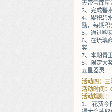
天帝宝库玩
3、完成碧
4、累积碧
励，每期积
5、通过购
6、在琉璃
奖
7、本期青
8、限定大
五星器灵
活动四：三
活动时间：6
活动规则：
1、 花费
得大奖抽取