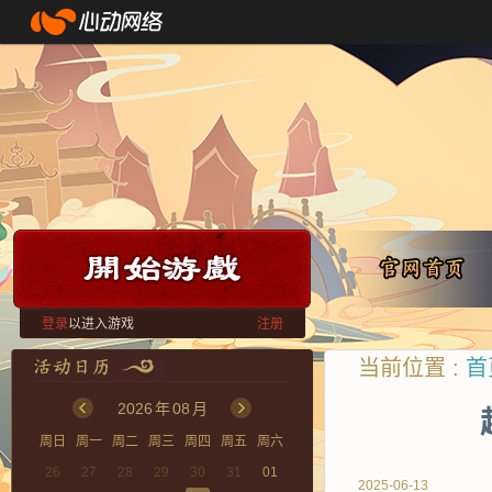
登录
以进入游戏
注册
当前位置 :
首
2026
年
08
月
周日
周一
周二
周三
周四
周五
周六
26
27
28
29
30
31
01
2025-06-13