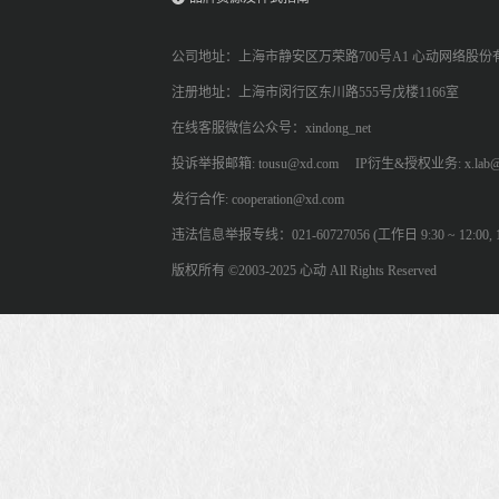
公司地址：上海市静安区万荣路700号A1 心动网络股份
注册地址：上海市闵行区东川路555号戊楼1166室
在线客服微信公众号：xindong_net
投诉举报邮箱: tousu@xd.com
IP衍生&授权业务: x.lab@
发行合作: cooperation@xd.com
违法信息举报专线：021-60727056 (工作日 9:30 ~ 12:00, 13:
版权所有 ©2003-2025 心动 All Rights Reserved