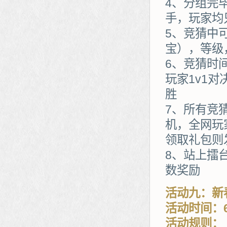
4、分组完
手，玩家均
5、竞猜中
宝），等级
6、竞猜时
玩家1v1
胜
7、所有竞
机，全网玩
领取礼包则
8、站上擂
数奖励
活动九：新
活动时间：6
活动规则：