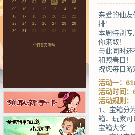
02
03
04
05
06
07
08
09
10
11
12
13
14
15
亲爱的仙友
16
17
18
19
20
21
22
排！
23
24
25
26
27
28
29
30
31
01
02
03
04
05
本周特别专
你来取！
今日暂无活动
与此同时还
和煦春日！
祝您每日游
活动一：61
活动时间：6
活动规则：
1、宝箱分
箱，玩家可
宝箱大奖