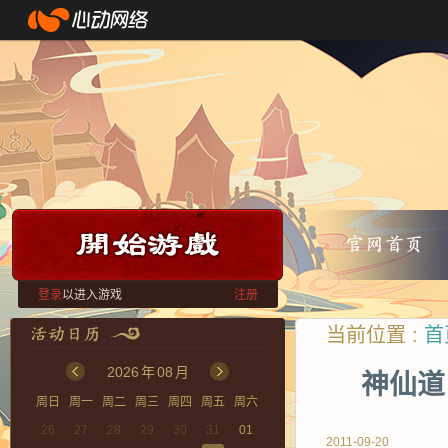
登录
以进入游戏
注册
当前位置 :
首
2026
年
08
月
神仙道
周日
周一
周二
周三
周四
周五
周六
26
27
28
29
30
31
01
2011-09-20