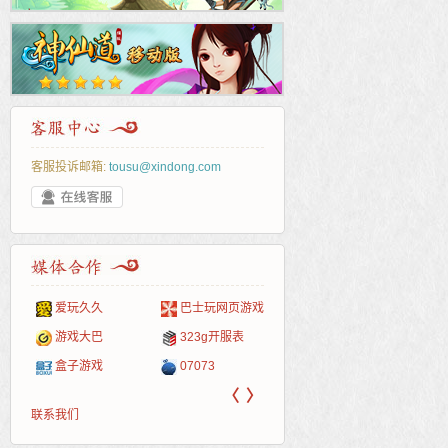
客服投诉邮箱:
tousu@xindong.com
爱玩久久
巴士玩网页游戏
265G
52pk
86wan
聚侠网
页游
多玩
游一
开服
游戏网
游戏大巴
323g开服表
腾讯游戏
pcgame
游侠网页游戏
斗蟹网页游戏
新浪
中华
40407
游戏
盒子游戏
07073
新浪页游
游戏狗
5617网游网
4q5q游戏
网易
Cwan
一游
〈
〉
联系我们