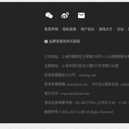
免责声明
隐私政策
用户协议
游戏大厅
论坛
品牌资源及样式指南
公司地址：上海市静安区万荣路700号A1 心动网络股份
注册地址：上海市闵行区东川路555号戊楼1166室
在线客服微信公众号：xindong_net
投诉举报邮箱: tousu@xd.com
IP衍生&授权业务: x.lab@
发行合作: cooperation@xd.com
违法信息举报专线：021-60727056 (工作日 9:30 ~ 12:00, 13:
版权所有 ©2003-2025 心动 All Rights Reserved