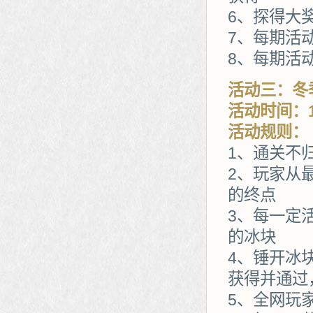
6、探得大
7、每期活
8、每期活
活动三：冬
活动时间：1
活动规则：
1、通关不归
2、玩家从
的终点
3、每一定
的冰块
4、锤开冰
获得并通过
5、全网玩