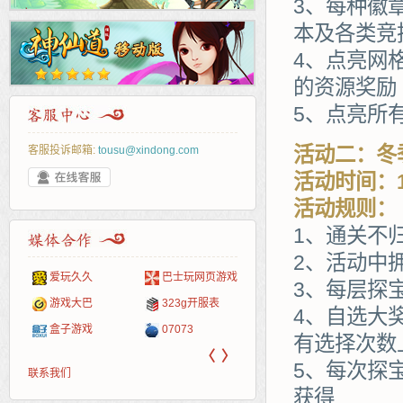
3、每种徽
本及各类竞
4、点亮网
的资源奖励
5、点亮所
活动二：冬
客服投诉邮箱:
tousu@xindong.com
活动时间：1
活动规则：
1、通关不
2、活动中
爱玩久久
巴士玩网页游戏
265G
52pk
86wan
聚侠网
页游
多玩
游一
开服
3、每层探
游戏网
游戏大巴
323g开服表
腾讯游戏
pcgame
游侠网页游戏
斗蟹网页游戏
新浪
中华
40407
游戏
4、自选大
盒子游戏
07073
新浪页游
游戏狗
5617网游网
4q5q游戏
网易
Cwan
一游
有选择次数
〈
〉
5、每次探
联系我们
获得