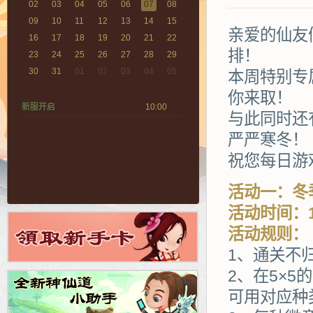
02
03
04
05
06
07
08
09
10
11
12
13
14
15
亲爱的仙友
16
17
18
19
20
21
22
排！
23
24
25
26
27
28
29
30
31
01
02
03
04
05
本周特别专
你来取！
新服开启
10:00
与此同时还
严严寒冬！
祝您每日游
活动一：冬
活动时间：1
活动规则：
1、通关不
2、在5×
可用对应种