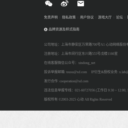
免责声明
隐私政策
用户协议
游戏大厅
论坛
品牌资源及样式指南
公司地址：上海市静安区万荣路700号A1 心动网络股份
注册地址：上海市闵行区东川路555号戊楼1166室
在线客服微信公众号：xindong_net
投诉举报邮箱: tousu@xd.com
IP衍生&授权业务: x.lab@
发行合作: cooperation@xd.com
违法信息举报专线：021-60727056 (工作日 9:30 ~ 12:00, 13:
版权所有 ©2003-2025 心动 All Rights Reserved