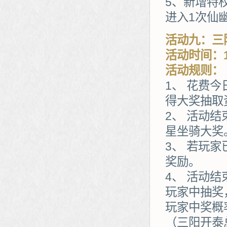
5、新增特
进入1次仙
活动九：三
活动时间：1
活动规则：
1、 花费
得大奖抽取
2、 活动
星坐骑大奖
3、 若玩
奖励。
4、 活动
玩家中抽奖
玩家中奖概
（三阳开泰