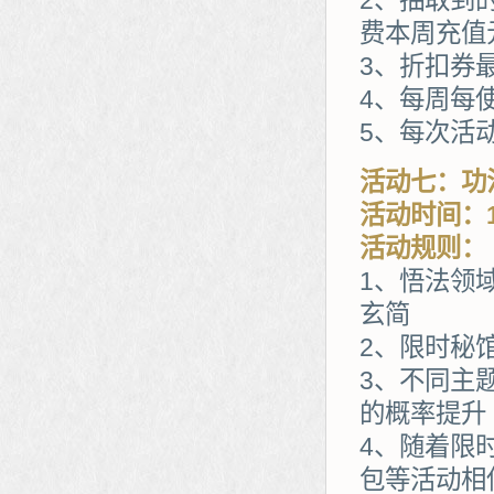
2、抽取到
费本周充值
3、折扣券
4、每周每
5、每次活
活动七：功
活动时间：1
活动规则：
1、悟法领
玄简
2、限时秘
3、不同主
的概率提升
4、随着限
包等活动相