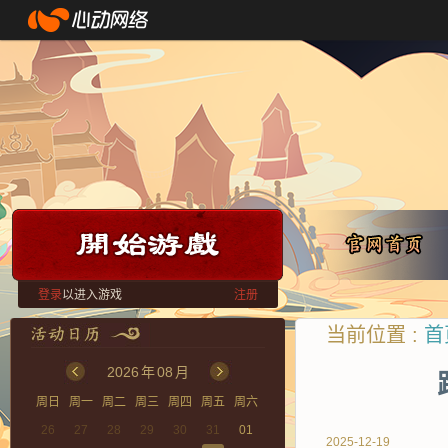
登录
以进入游戏
注册
当前位置 :
首
2026
年
08
月
周日
周一
周二
周三
周四
周五
周六
26
27
28
29
30
31
01
2025-12-19