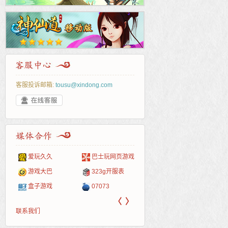
客服投诉邮箱:
tousu@xindong.com
爱玩久久
巴士玩网页游戏
265G
52pk
86wan
聚侠网
页游
多玩
游一
开服
游戏网
游戏大巴
323g开服表
腾讯游戏
pcgame
游侠网页游戏
斗蟹网页游戏
新浪
中华
40407
游戏
盒子游戏
07073
新浪页游
游戏狗
5617网游网
4q5q游戏
网易
Cwan
一游
〈
〉
联系我们