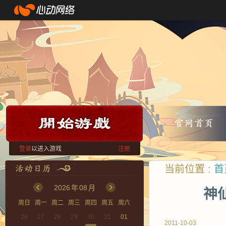
登录
以进入游戏
注册
当前位置 :
首
2026
年
08
月
神
周日
周一
周二
周三
周四
周五
周六
26
27
28
29
30
31
01
2011-10-03