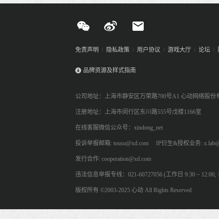
免责声明
隐私政策
用户协议
游戏大厅
论坛
品牌资源及样式指南
公司地址：上海市静安区万荣路700号A1 心动网络股份
注册地址：上海市闵行区东川路555号戊楼1166室
在线客服微信公众号：xindong_net
投诉举报邮箱: tousu@xd.com
IP衍生&授权业务: x.lab@
发行合作: cooperation@xd.com
违法信息举报专线：021-60727056 (工作日 9:30 ~ 12:00, 13:
版权所有 ©2003-2025 心动 All Rights Reserved