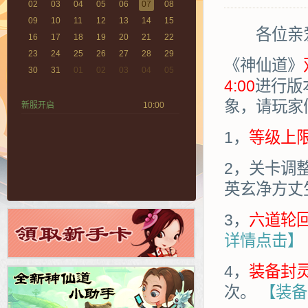
02
03
04
05
06
07
08
09
10
11
12
13
14
15
各位亲爱
16
17
18
19
20
21
22
23
24
25
26
27
28
29
《神仙道》
30
31
01
02
03
04
05
4:00
进行版
象，请玩家
新服开启
10:00
1，
等级上
2，关卡调
英玄净方丈
3，
六道轮
详情点击】
4，
装备封
次。
【装备