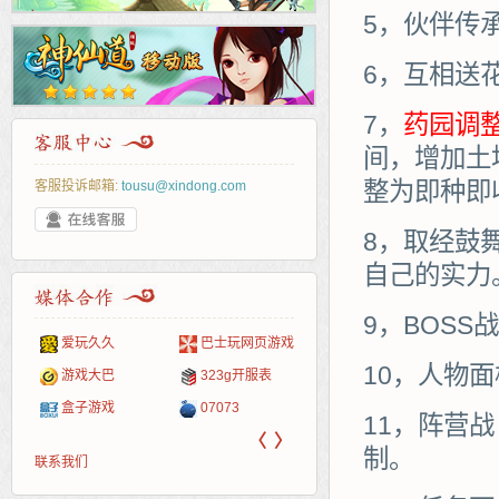
5，伙伴传
6，互相送
7，
药园调
间，增加土
整为即种即
客服投诉邮箱:
tousu@xindong.com
8，取经鼓
自己的实力
9，BOS
爱玩久久
巴士玩网页游戏
265G
52pk
86wan
聚侠网
页游
多玩
游一
开服
10，人物
游戏网
游戏大巴
323g开服表
腾讯游戏
pcgame
游侠网页游戏
斗蟹网页游戏
新浪
中华
40407
游戏
盒子游戏
07073
新浪页游
游戏狗
5617网游网
4q5q游戏
网易
Cwan
一游
11，阵营
〈
〉
制。
联系我们