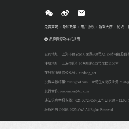
免责声明
隐私政策
用户协议
游戏大厅
论坛
品牌资源及样式指南
公司地址：上海市静安区万荣路700号A1 心动网络股份
注册地址：上海市闵行区东川路555号戊楼1166室
在线客服微信公众号：xindong_net
投诉举报邮箱: tousu@xd.com
IP衍生&授权业务: x.lab@
发行合作: cooperation@xd.com
违法信息举报专线：021-60727056 (工作日 9:30 ~ 12:00, 13:
版权所有 ©2003-2025 心动 All Rights Reserved