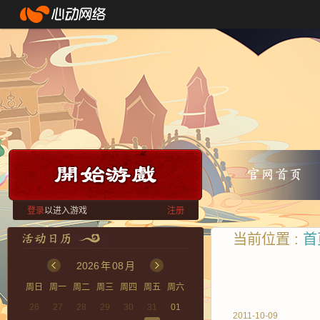
登录
以进入游戏
注册
当前位置 :
首
2026
年
08
月
周日
周一
周二
周三
周四
周五
周六
26
27
28
29
30
31
01
2011-10-09