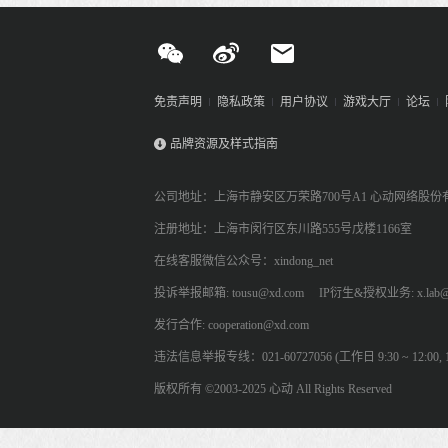
免责声明
隐私政策
用户协议
游戏大厅
论坛
品牌资源及样式指南
公司地址：上海市静安区万荣路700号A1 心动网络股份
注册地址：上海市闵行区东川路555号戊楼1166室
在线客服微信公众号：xindong_net
投诉举报邮箱: tousu@xd.com
IP衍生&授权业务: x.lab@
发行合作: cooperation@xd.com
违法信息举报专线：021-60727056 (工作日 9:30 ~ 12:00, 13:
版权所有 ©2003-2025 心动 All Rights Reserved