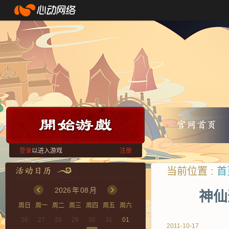
登录
以进入游戏
注册
当前位置 :
首
2026
年
08
月
神仙
周日
周一
周二
周三
周四
周五
周六
26
27
28
29
30
31
01
2011-10-17