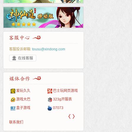
客服投诉邮箱:
tousu@xindong.com
爱玩久久
巴士玩网页游戏
265G
52pk
86wan
聚侠网
页游
多玩
游一
开服
游戏网
游戏大巴
323g开服表
腾讯游戏
pcgame
游侠网页游戏
斗蟹网页游戏
新浪
中华
40407
游戏
盒子游戏
07073
新浪页游
游戏狗
5617网游网
4q5q游戏
网易
Cwan
一游
〈
〉
联系我们