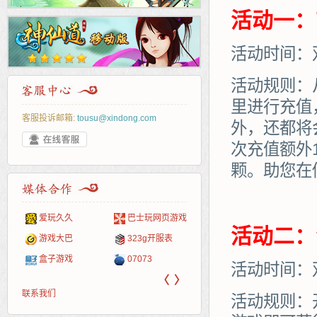
活动一：
活动时间：
活动规则：
里进行充值
客服投诉邮箱:
tousu@xindong.com
外，还都将
次充值额外
颗。助您在
爱玩久久
巴士玩网页游戏
265G
52pk
86wan
聚侠网
页游
多玩
游一
开服
活动二：
游戏网
游戏大巴
323g开服表
腾讯游戏
pcgame
游侠网页游戏
斗蟹网页游戏
新浪
中华
40407
游戏
盒子游戏
07073
新浪页游
游戏狗
5617网游网
4q5q游戏
网易
Cwan
一游
活动时间：
〈
〉
联系我们
活动规则：