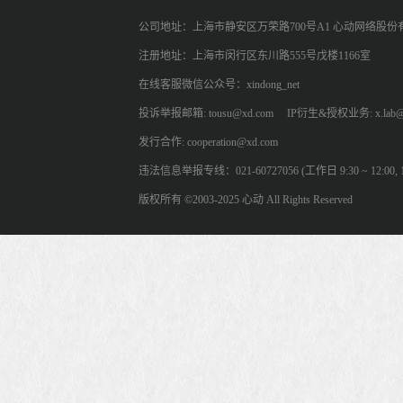
公司地址：上海市静安区万荣路700号A1 心动网络股份
注册地址：上海市闵行区东川路555号戊楼1166室
在线客服微信公众号：xindong_net
投诉举报邮箱: tousu@xd.com
IP衍生&授权业务: x.lab@
发行合作: cooperation@xd.com
违法信息举报专线：021-60727056 (工作日 9:30 ~ 12:00, 13:
版权所有 ©2003-2025 心动 All Rights Reserved