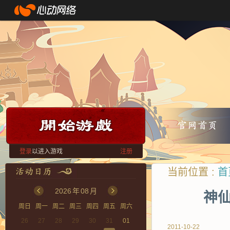
登录
以进入游戏
注册
当前位置 :
首
2026
年
08
月
神仙
周日
周一
周二
周三
周四
周五
周六
26
27
28
29
30
31
01
2011-10-22