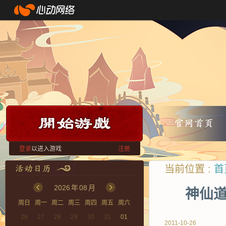
登录
以进入游戏
注册
当前位置 :
首
2026
年
08
月
神仙道
周日
周一
周二
周三
周四
周五
周六
26
27
28
29
30
31
01
2011-10-26