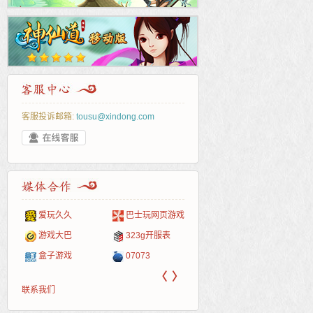
客服投诉邮箱:
tousu@xindong.com
爱玩久久
巴士玩网页游戏
265G
52pk
86wan
聚侠网
页游
多玩
游一
开服
游戏网
游戏大巴
323g开服表
腾讯游戏
pcgame
游侠网页游戏
斗蟹网页游戏
新浪
中华
40407
游戏
盒子游戏
07073
新浪页游
游戏狗
5617网游网
4q5q游戏
网易
Cwan
一游
〈
〉
联系我们