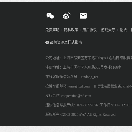
免责声明
隐私政策
用户协议
游戏大厅
论坛
品牌资源及样式指南
公司地址：上海市静安区万荣路700号A1 心动网络股份
注册地址：上海市闵行区东川路555号戊楼1166室
在线客服微信公众号：xindong_net
投诉举报邮箱: tousu@xd.com
IP衍生&授权业务: x.lab@
发行合作: cooperation@xd.com
违法信息举报专线：021-60727056 (工作日 9:30 ~ 12:00, 13:
版权所有 ©2003-2025 心动 All Rights Reserved