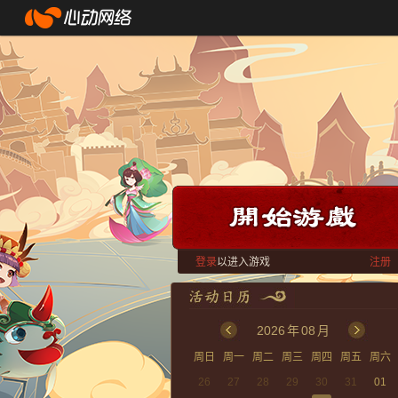
登录
以进入游戏
注册
2026
年
08
月
周日
周一
周二
周三
周四
周五
周六
26
27
28
29
30
31
01