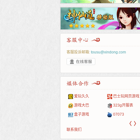
客服投诉邮箱:
tousu@xindong.com
叶云手游
新手卡之家
游戏嘟嘟
游民在线
爱玩久久
巴士玩网页游戏
游戏港口
爱村服
发号网
17611游戏网
游戏大巴
323g开服表
521G手游
1Y2Y游戏
游久
521g页游
盒子游戏
07073
〈
〉
联系我们