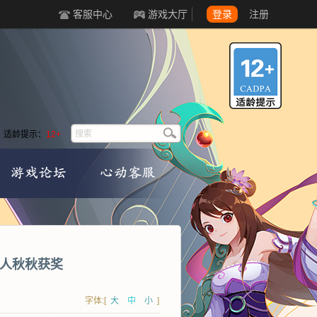
客服中心
游戏大厅
登录
注册
适龄提示：
12+
情人秋秋获奖
字体:[
大
中
小
]