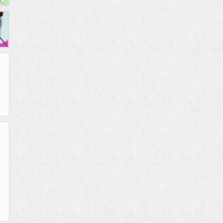
265G
52pk
86wan
聚侠网
页游网
多玩
游一游
开服网
腾讯游戏
pcgame
游侠网页游戏
斗蟹网页游戏
新浪游戏
中华网
40407
游戏观察
新浪页游
游戏狗
5617网游网
4q5q游戏
网易游戏
Cwan
一游网