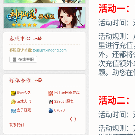
活动一：
活动时间：
活动规则：
里进行充值
客服投诉邮箱:
tousu@xindong.com
外，还都将
次充值额外
颗。助您在
爱玩久久
巴士玩网页游戏
265G
52pk
86wan
聚侠网
页游
多玩
游一
开服
活动二：
游戏网
游戏大巴
323g开服表
腾讯游戏
pcgame
游侠网页游戏
斗蟹网页游戏
新浪
中华
40407
游戏
盒子游戏
07073
新浪页游
游戏狗
5617网游网
4q5q游戏
网易
Cwan
一游
活动时间：
〈
〉
联系我们
活动规则：