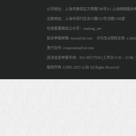
公司地址：上海市静安区万荣路700号A1 心动网络股份
注册地址：上海市闵行区东川路555号戊楼1166室
在线客服微信公众号：xindong_net
投诉举报邮箱: tousu@xd.com
IP衍生&授权业务: x.lab@
发行合作: cooperation@xd.com
违法信息举报专线：021-60727056 (工作日 9:30 ~ 12:00, 13:
版权所有 ©2003-2025 心动 All Rights Reserved