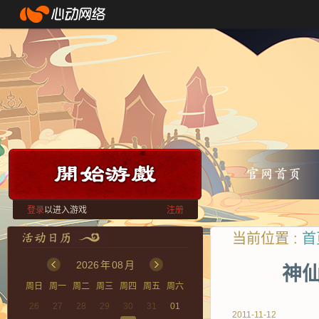
登录
以进入游戏
注册
当前位置 :
首
2026
年
08
月
神仙
周日
周一
周二
周三
周四
周五
周六
26
27
28
29
30
31
01
2011-11-12