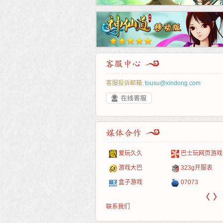
客服投诉邮箱:
tousu@xindong.com
叶云手游
新手卡之家
游戏嘟嘟
游民在线
爱玩久久
巴士玩网页游戏
游戏港口
爱村服
发号网
17611游戏网
游戏大巴
323g开服表
521G手游
1Y2Y游戏
游久
521g页游
盒子游戏
07073
〈
〉
联系我们