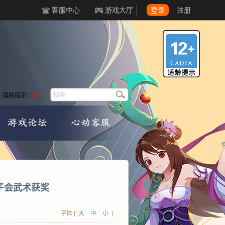
客服中心
游戏大厅
登录
注册
适龄提示：
12+
猴子会武术获奖
字体:[
大
中
小
]