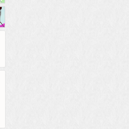
265G
52pk
86wan
聚侠网
页游网
多玩
游一游
开服网
腾讯游戏
pcgame
游侠网页游戏
斗蟹网页游戏
新浪游戏
中华网
40407
游戏观察
新浪页游
游戏狗
5617网游网
4q5q游戏
网易游戏
Cwan
一游网