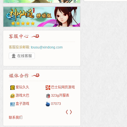
客服投诉邮箱:
tousu@xindong.com
爱玩久久
巴士玩网页游戏
265G
52pk
86wan
聚侠网
页游
多玩
游一
开服
游戏网
游戏大巴
323g开服表
腾讯游戏
pcgame
游侠网页游戏
斗蟹网页游戏
新浪
中华
40407
游戏
盒子游戏
07073
新浪页游
游戏狗
5617网游网
4q5q游戏
网易
Cwan
一游
〈
〉
联系我们