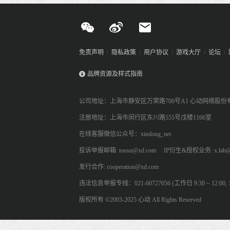
免责声明
隐私政策
用户协议
游戏大厅
论坛
品牌资源及样式指南
公司地址：上海市静安区万荣路700号A1 心动网络股份
注册地址：上海市闵行区东川路555号戊楼1166室
在线客服微信公众号：xindong_net
投诉举报邮箱: tousu@xd.com
IP衍生&授权业务: x.lab@
发行合作: cooperation@xd.com
违法信息举报专线：021-60727056 (工作日 9:30 ~ 12:00, 13:
版权所有 ©2003-2025 心动 All Rights Reserved