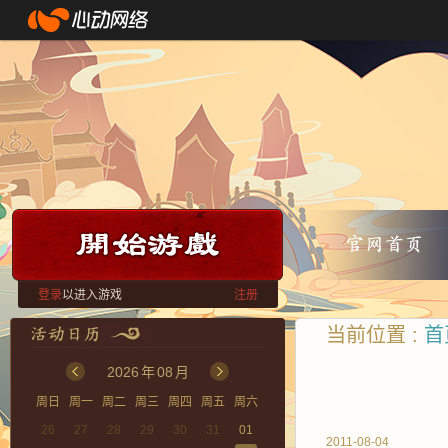
登录
以进入游戏
注册
当前位置 :
首
2026
年
08
月
周日
周一
周二
周三
周四
周五
周六
26
27
28
29
30
31
01
2011-08-04