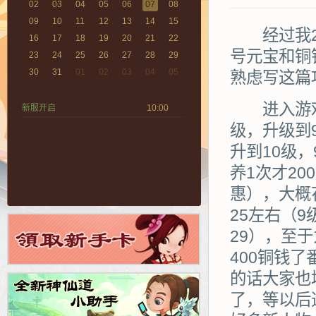
02
03
04
05
06
07
08
09
10
11
12
13
14
15
经过我2
16
17
18
19
20
21
22
号元宝和铜
23
24
25
26
27
28
29
30
31
01
02
03
04
05
熟虑写这篇
进入游戏
新服开启
10:00
级，升级到
升到10级
养1次才2
惠），大概
25左右（
29），至
400铜钱
的话大家也
了，等以后