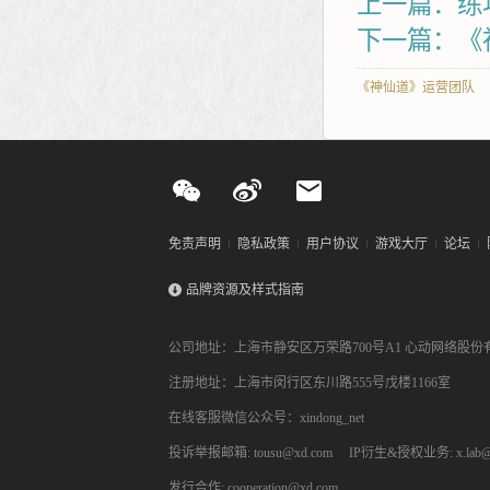
上一篇：练
下一篇：《
《神仙道》运营团队
免责声明
隐私政策
用户协议
游戏大厅
论坛
品牌资源及样式指南
公司地址：上海市静安区万荣路700号A1 心动网络股份
注册地址：上海市闵行区东川路555号戊楼1166室
在线客服微信公众号：xindong_net
投诉举报邮箱: tousu@xd.com
IP衍生&授权业务: x.lab@
发行合作: cooperation@xd.com