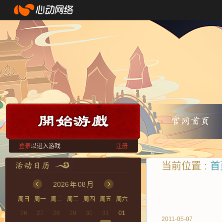
登录
以进入游戏
注册
当前位置 :
首
2026
年
08
月
周日
周一
周二
周三
周四
周五
周六
26
27
28
29
30
31
01
2011-05-07