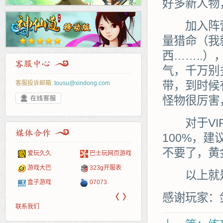
好多新人物
加入阵营
量猎命（我
西……..
气，千万别
带，到时候
客服投诉邮箱:
tousu@xindong.com
怪物很厉害
对于VIP
100%，
不要了，黄
爱玩久久
巴士玩网页游戏
265G
52pk
86wan
聚侠网
页游
多玩
游一
开服
游戏网
游戏大巴
323g开服表
腾讯游戏
pcgame
游侠网页游戏
斗蟹网页游戏
新浪
中华
40407
游戏
以上就是
盒子游戏
07073
新浪页游
游戏狗
5617网游网
4q5q游戏
网易
Cwan
一游
感谢玩家：
〈
〉
联系我们