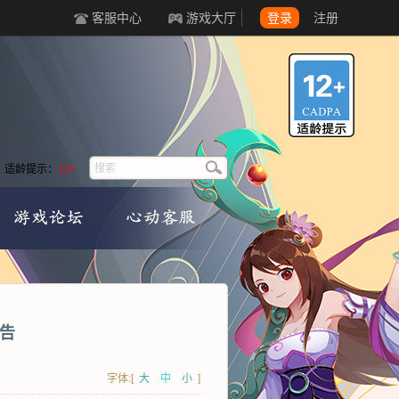
客服中心
游戏大厅
登录
注册
适龄提示：
12+
公告
字体:[
大
中
小
]