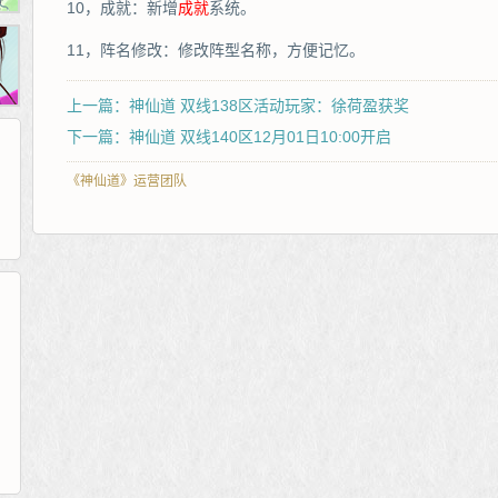
10，成就：新增
成就
系统。
11，阵名修改：修改阵型名称，方便记忆。
上一篇：神仙道 双线138区活动玩家：徐荷盈获奖
下一篇：神仙道 双线140区12月01日10:00开启
《神仙道》运营团队
265G
52pk
86wan
聚侠网
页游网
多玩
游一游
开服网
腾讯游戏
pcgame
游侠网页游戏
斗蟹网页游戏
新浪游戏
中华网
40407
游戏观察
新浪页游
游戏狗
5617网游网
4q5q游戏
网易游戏
Cwan
一游网