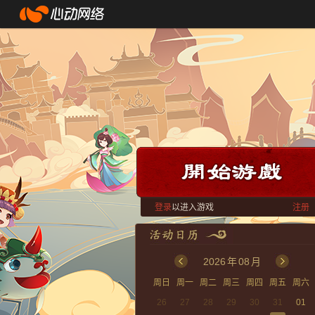
登录
以进入游戏
注册
2026
年
08
月
周日
周一
周二
周三
周四
周五
周六
26
27
28
29
30
31
01