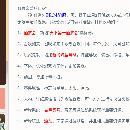
各位亲爱的玩家：
《神仙道》
测试体验服
，预计将于12月1日晚20:00点
无法登陆的现象，请玩家们提前做好准备。具体改动如下：
1，
仙道会
：新增“
天下第一仙道会
”选拔赛。
2，召唤如来：召唤如来不限制召唤时间，每个玩家一天可召唤
3，玩家先攻：增加
新的阵型等级
，阵型等级、装备、命格、角
4，字体：优化游戏内字体，更加美观。
5，药园：增加批量种植。
6，零件属性：标志为星星、太阳、月亮。
7，人物：详细属性增加先攻值查看，可与对方进行先攻值比较
8，新增系统：
吉星高照
。玩家可通过该系统获得重要资源。
9，新增玩法：
渡劫
。玩家通过渡劫后，并且相关重要资源满足