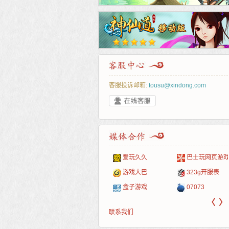
客服投诉邮箱:
tousu@xindong.com
叶云手游
新手卡之家
游戏嘟嘟
游民在线
爱玩久久
巴士玩网页游戏
游戏港口
爱村服
发号网
17611游戏网
游戏大巴
323g开服表
521G手游
1Y2Y游戏
游久
521g页游
盒子游戏
07073
〈
〉
联系我们