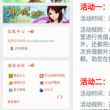
活动一：
活动时间：
活动规则：
里进行充值
客服投诉邮箱:
tousu@xindong.com
外，还都将
次充值额外
颗。助您在
爱玩久久
巴士玩网页游戏
265G
52pk
86wan
聚侠网
页游
多玩
游一
开服
活动二：
游戏网
游戏大巴
323g开服表
腾讯游戏
pcgame
游侠网页游戏
斗蟹网页游戏
新浪
中华
40407
游戏
盒子游戏
07073
新浪页游
游戏狗
5617网游网
4q5q游戏
网易
Cwan
一游
活动时间：
〈
〉
联系我们
活动规则：