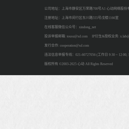
公司地址：上海市静安区万荣路700号A1 心动网络股份
注册地址：上海市闵行区东川路555号戊楼1166室
在线客服微信公众号：xindong_net
投诉举报邮箱: tousu@xd.com
IP衍生&授权业务: x.lab@
发行合作: cooperation@xd.com
违法信息举报专线：021-60727056 (工作日 9:30 ~ 12:00, 13:
版权所有 ©2003-2025 心动 All Rights Reserved