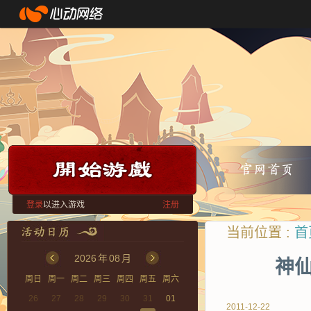
登录
以进入游戏
注册
当前位置 :
首
2026
年
08
月
神仙
周日
周一
周二
周三
周四
周五
周六
26
27
28
29
30
31
01
2011-12-22