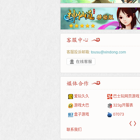
客服投诉邮箱:
tousu@xindong.com
叶云手游
新手卡之家
游戏嘟嘟
游民在线
爱玩久久
巴士玩网页游戏
游戏港口
爱村服
发号网
17611游戏网
游戏大巴
323g开服表
521G手游
1Y2Y游戏
游久
521g页游
盒子游戏
07073
〈
〉
联系我们