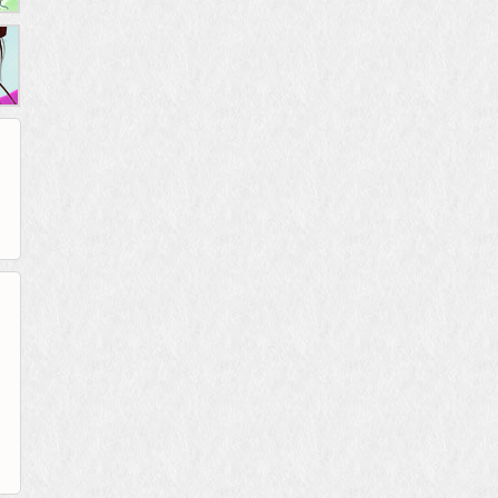
265G
52pk
86wan
聚侠网
页游网
多玩
游一游
开服网
腾讯游戏
pcgame
游侠网页游戏
斗蟹网页游戏
新浪游戏
中华网
40407
游戏观察
新浪页游
游戏狗
5617网游网
4q5q游戏
网易游戏
Cwan
一游网