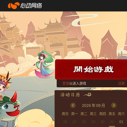
登录
以进入游戏
注册
2026
年
08
月
周日
周一
周二
周三
周四
周五
周六
26
27
28
29
30
31
01