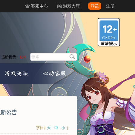
客服中心
游戏大厅
登录
注册
适龄提示：
12+
更新公告
字体:[
大
中
小
]