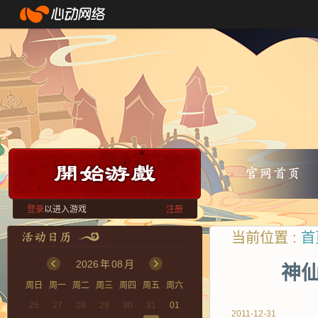
登录
以进入游戏
注册
当前位置 :
首
2026
年
08
月
神仙
周日
周一
周二
周三
周四
周五
周六
26
27
28
29
30
31
01
2011-12-31