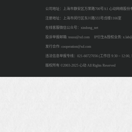
公司地址：上海市静安区万荣路700号A1 心动网络股份
注册地址：上海市闵行区东川路555号戊楼1166室
在线客服微信公众号：xindong_net
投诉举报邮箱: tousu@xd.com
IP衍生&授权业务: x.lab@
发行合作: cooperation@xd.com
违法信息举报专线：021-60727056 (工作日 9:30 ~ 12:00, 13:
版权所有 ©2003-2025 心动 All Rights Reserved