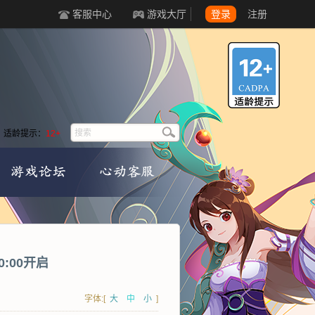
客服中心
游戏大厅
登录
注册
适龄提示：
12+
0:00开启
字体:[
大
中
小
]