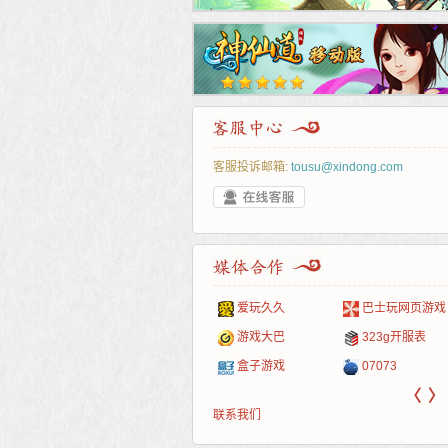
客服投诉邮箱:
tousu@xindong.com
叶云手游
新手卡之家
游戏嘟嘟
游民在线
爱玩久久
巴士玩网页游戏
游戏港口
爱村服
发号网
17611游戏网
游戏大巴
323g开服表
521G手游
1Y2Y游戏
游久
521g页游
盒子游戏
07073
〈
〉
联系我们