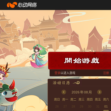
登录
以进入游戏
注册
2026
年
08
月
周日
周一
周二
周三
周四
周五
周六
26
27
28
29
30
31
01