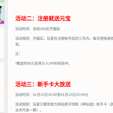
活动二：注册就送元宝
活动时间：双线180区开服起
活动规则：开服后，玩家在注册帐号后的三天内，每天登陆游戏
宝。
注：
*赠送的90元宝将计入VIP的经验中。
265G
52pk
86wan
聚侠网
页游网
多玩
游一游
开服网
活动三：新手卡大放送
腾讯游戏
pcgame
游侠网页游戏
斗蟹网页游戏
新浪游戏
中华网
40407
游戏观察
新浪页游
游戏狗
5617网游网
4q5q游戏
网易游戏
Cwan
一游网
活动时间：01月10日10:00至01月13日23:59分
活动规则：玩家只要到官方网站即可领取《神仙道》新手卡（其
法术丹各一颗）。