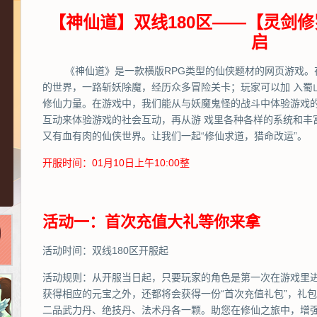
【神仙道】双线180区——【灵剑修
启
《神仙道》是一款横版RPG类型的仙侠题材的网页游戏。
的世界，一路斩妖除魔，经历众多冒险关卡；玩家可以加 入蜀
修仙力量。在游戏中，我们能从与妖魔鬼怪的战斗中体验游戏
互动来体验游戏的社会互动，再从游 戏里各种各样的系统和丰
又有血有肉的仙侠世界。让我们一起“修仙求道，猎命改运”。
开服时间：01月10日上午10:00整
活动一：首次充值大礼等你来拿
活动时间：双线180区开服起
活动规则：从开服当日起，只要玩家的角色是第一次在游戏里
获得相应的元宝之外，还都将会获得一份“首次充值礼包”，礼包
二品武力丹、绝技丹、法术丹各一颗。助您在修仙之旅中，增