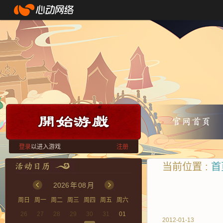
登录
以进入游戏
注册
当前位置 :
首
2026
年
08
月
周日
周一
周二
周三
周四
周五
周六
26
27
28
29
30
31
01
2012-01-13