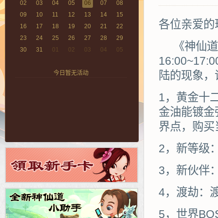
02
03
04
05
06
07
08
09
10
11
12
13
14
15
各位亲爱的
16
17
18
19
20
21
22
23
24
25
26
27
28
29
《神仙道
30
31
01
02
03
04
05
16:00~
陆的现象，
今日暂无活动
1，黄金十
金油能镀金
界点，购买
2，新等级：
3，新伙伴
4，渡劫：
5，世界B