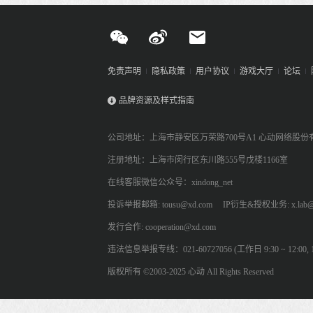
免责声明
隐私政策
用户协议
游戏大厅
论坛
品牌资源及样式指南
公司地址：上海市静安区万荣路700号A1 心动网络股份
注册地址：上海市闵行区东川路555号戊楼1166室
在线客服微信公众号：xindong_net
投诉举报邮箱: tousu@xd.com
IP衍生&授权业务: x.lab@
发行合作: cooperation@xd.com
违法信息举报专线：021-60727056 (工作日 9:30 ~ 12:00, 13:
版权所有 ©2003-2025 心动 All Rights Reserved