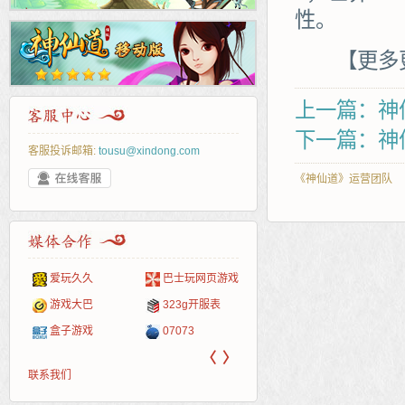
性。
【更多更
上一篇：神
下一篇：神
客服投诉邮箱:
tousu@xindong.com
《神仙道》运营团队
爱玩久久
巴士玩网页游戏
265G
52pk
86wan
聚侠网
页游
多玩
游一
开服
游戏网
游戏大巴
323g开服表
腾讯游戏
pcgame
游侠网页游戏
斗蟹网页游戏
新浪
中华
40407
游戏
盒子游戏
07073
新浪页游
游戏狗
5617网游网
4q5q游戏
网易
Cwan
一游
〈
〉
联系我们