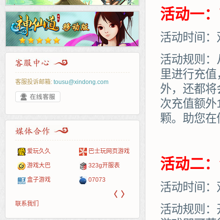
活动一：
活动时间：
活动规则：
里进行充值
客服投诉邮箱:
tousu@xindong.com
外，还都将
次充值额外
颗。助您在
爱玩久久
巴士玩网页游戏
265G
52pk
86wan
聚侠网
页游
多玩
游一
开服
活动二：
游戏网
游戏大巴
323g开服表
腾讯游戏
pcgame
游侠网页游戏
斗蟹网页游戏
新浪
中华
40407
游戏
盒子游戏
07073
新浪页游
游戏狗
5617网游网
4q5q游戏
网易
Cwan
一游
活动时间：
〈
〉
联系我们
活动规则：