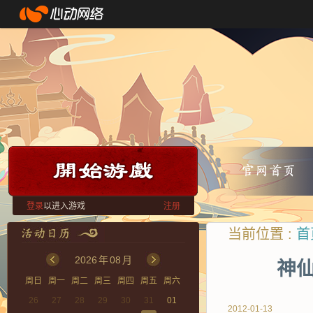
登录
以进入游戏
注册
当前位置 :
首
2026
年
08
月
神仙
周日
周一
周二
周三
周四
周五
周六
26
27
28
29
30
31
01
2012-01-13