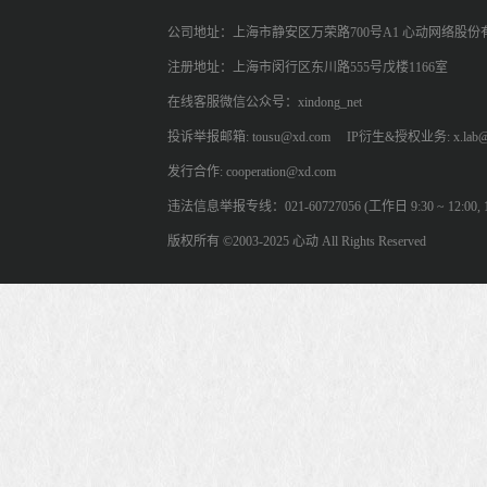
公司地址：上海市静安区万荣路700号A1 心动网络股份
注册地址：上海市闵行区东川路555号戊楼1166室
在线客服微信公众号：xindong_net
投诉举报邮箱: tousu@xd.com
IP衍生&授权业务: x.lab@
发行合作: cooperation@xd.com
违法信息举报专线：021-60727056 (工作日 9:30 ~ 12:00, 13:
版权所有 ©2003-2025 心动 All Rights Reserved