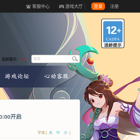
客服中心
游戏大厅
登录
注册
适龄提示：
12+
0:00开启
字体:[
大
中
小
]