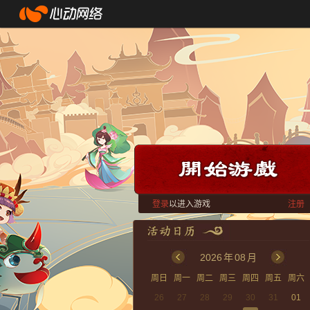
登录
以进入游戏
注册
2026
年
08
月
周日
周一
周二
周三
周四
周五
周六
26
27
28
29
30
31
01