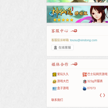
客服投诉邮箱:
tousu@xindong.com
叶云手游
新手卡之家
游戏嘟嘟
游民在线
爱玩久久
巴士玩网页游戏
游戏港口
爱村服
发号网
17611游戏网
游戏大巴
323g开服表
521G手游
1Y2Y游戏
游久
521g页游
盒子游戏
07073
〈
〉
联系我们