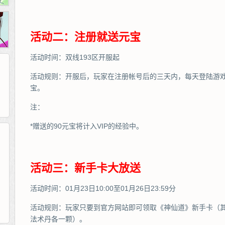
活动二：注册就送元宝
活动时间：双线193区开服起
活动规则：开服后，玩家在注册帐号后的三天内，每天登陆游戏
宝。
注：
*赠送的90元宝将计入VIP的经验中。
265G
52pk
86wan
聚侠网
页游网
多玩
游一游
开服网
活动三：新手卡大放送
腾讯游戏
pcgame
游侠网页游戏
斗蟹网页游戏
新浪游戏
中华网
40407
游戏观察
新浪页游
游戏狗
5617网游网
4q5q游戏
网易游戏
Cwan
一游网
活动时间：01月23日10:00至01月26日23:59分
活动规则：玩家只要到官方网站即可领取《神仙道》新手卡（其
法术丹各一颗）。