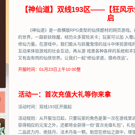
【神仙道】双线193区——【狂风示
启
《神仙道》是一款横版RPG类型的仙侠题材的网页游戏。
的世界，一路斩妖除魔，经历众多冒险关卡；玩家可以加 入蜀
修仙力量。在游戏中，我们能从与妖魔鬼怪的战斗中体验游戏
互动来体验游戏的社会互动，再从游 戏里各种各样的系统和丰
又有血有肉的仙侠世界。让我们一起“修仙求道，猎命改运”。
开服时间：01月23日上午10:00整
活动一：首次充值大礼等你来拿
活动时间：双线193区开服起
活动规则：从开服当日起，只要玩家的角色是第一次在游戏里
获得相应的元宝之外，还都将会获得一份“首次充值礼包”，礼包
二品武力丹、绝技丹、法术丹各一颗。助您在修仙之旅中，增