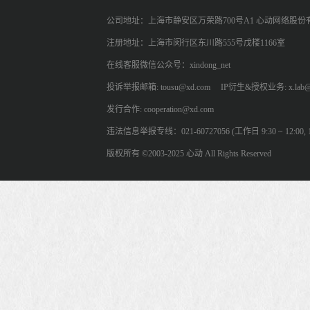
公司地址：上海市静安区万荣路700号A1 心动网络股份
注册地址：上海市闵行区东川路555号戊楼1166室
在线客服微信公众号：xindong_net
投诉举报邮箱: tousu@xd.com
IP衍生&授权业务: x.lab@
发行合作: cooperation@xd.com
违法信息举报专线：021-60727056 (工作日 9:30 ~ 12:00, 13:
版权所有 ©2003-2025 心动 All Rights Reserved