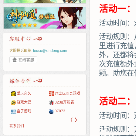
活动一：
活动时间：
活动规则：
里进行充值
客服投诉邮箱:
tousu@xindong.com
外，还都将
次充值额外
颗。助您在
爱玩久久
巴士玩网页游戏
265G
52pk
86wan
聚侠网
页游
多玩
游一
开服
活动二：
游戏网
游戏大巴
323g开服表
腾讯游戏
pcgame
游侠网页游戏
斗蟹网页游戏
新浪
中华
40407
游戏
盒子游戏
07073
新浪页游
游戏狗
5617网游网
4q5q游戏
网易
Cwan
一游
活动时间：
〈
〉
联系我们
活动规则：