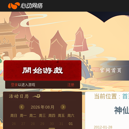
登录
以进入游戏
注册
当前位置 :
首
2026
年
08
月
神仙
周日
周一
周二
周三
周四
周五
周六
26
27
28
29
30
31
01
2012-01-28