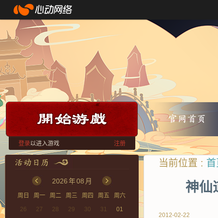
登录
以进入游戏
注册
当前位置 :
首
2026
年
08
月
神仙
周日
周一
周二
周三
周四
周五
周六
26
27
28
29
30
31
01
2012-02-22