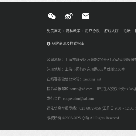
免责声明
隐私政策
用户协议
游戏大厅
论坛
品牌资源及样式指南
公司地址：上海市静安区万荣路700号A1 心动网络股份
注册地址：上海市闵行区东川路555号戊楼1166室
在线客服微信公众号：xindong_net
投诉举报邮箱: tousu@xd.com
IP衍生&授权业务: x.lab@
发行合作: cooperation@xd.com
违法信息举报专线：021-60727056 (工作日 9:30 ~ 12:00, 13:
版权所有 ©2003-2025 心动 All Rights Reserved