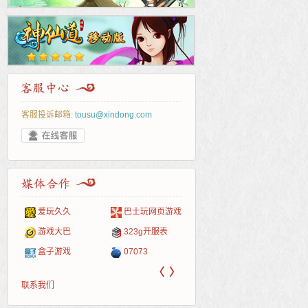
客服投诉邮箱:
tousu@xindong.com
爱玩久久
巴士玩网页游戏
265G
52pk
86wan
聚侠网
页游
多玩
游一
开服
游戏网
游戏大巴
323g开服表
腾讯游戏
pcgame
游侠网页游戏
斗蟹网页游戏
新浪
中华
40407
游戏
盒子游戏
07073
新浪页游
游戏狗
5617网游网
4q5q游戏
网易
Cwan
一游
〈
〉
联系我们