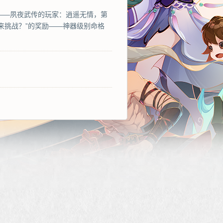
9区——夙夜武传的玩家：逍遥无情，第
来挑战？”的奖励——神器级别命格