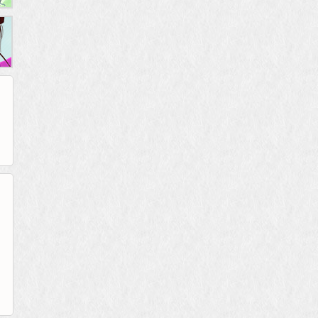
265G
52pk
86wan
聚侠网
页游网
多玩
游一游
开服网
腾讯游戏
pcgame
游侠网页游戏
斗蟹网页游戏
新浪游戏
中华网
40407
游戏观察
新浪页游
游戏狗
5617网游网
4q5q游戏
网易游戏
Cwan
一游网