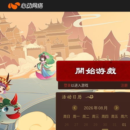
登录
以进入游戏
注册
2026
年
08
月
周日
周一
周二
周三
周四
周五
周六
26
27
28
29
30
31
01