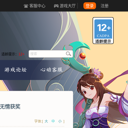
客服中心
游戏大厅
登录
注册
适龄提示：
12+
遥无情获奖
字体:[
大
中
小
]