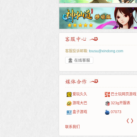
客服投诉邮箱:
tousu@xindong.com
叶云手游
新手卡之家
游戏嘟嘟
游民在线
爱玩久久
巴士玩网页游戏
游戏港口
爱村服
发号网
17611游戏网
游戏大巴
323g开服表
521G手游
1Y2Y游戏
游久
521g页游
盒子游戏
07073
〈
〉
联系我们