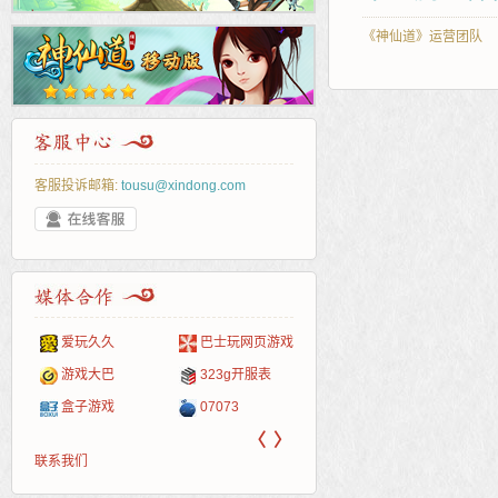
《神仙道》运营团队
客服投诉邮箱:
tousu@xindong.com
爱玩久久
巴士玩网页游戏
265G
52pk
86wan
聚侠网
页游
多玩
游一
开服
游戏网
游戏大巴
323g开服表
腾讯游戏
pcgame
游侠网页游戏
斗蟹网页游戏
新浪
中华
40407
游戏
盒子游戏
07073
新浪页游
游戏狗
5617网游网
4q5q游戏
网易
Cwan
一游
〈
〉
联系我们