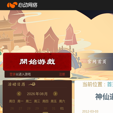
登录
以进入游戏
注册
当前位置 :
首
2026
年
08
月
神仙
周日
周一
周二
周三
周四
周五
周六
26
27
28
29
30
31
01
2012-03-03