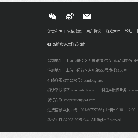
免责声明
隐私政策
用户协议
游戏大厅
论坛
品牌资源及样式指南
公司地址：上海市静安区万荣路700号A1 心动网络股份
注册地址：上海市闵行区东川路555号戊楼1166室
在线客服微信公众号：xindong_net
投诉举报邮箱: tousu@xd.com
IP衍生&授权业务: x.lab@
发行合作: cooperation@xd.com
违法信息举报专线：021-60727056 (工作日 9:30 ~ 12:00, 13:
版权所有 ©2003-2025 心动 All Rights Reserved