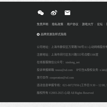
免责声明
隐私政策
用户协议
游戏大厅
论坛
品牌资源及样式指南
公司地址：上海市静安区万荣路700号A1 心动网络股份
注册地址：上海市闵行区东川路555号戊楼1166室
在线客服微信公众号：xindong_net
投诉举报邮箱: tousu@xd.com
IP衍生&授权业务: x.lab@
发行合作: cooperation@xd.com
违法信息举报专线：021-60727056 (工作日 9:30 ~ 12:00, 13:
版权所有 ©2003-2025 心动 All Rights Reserved