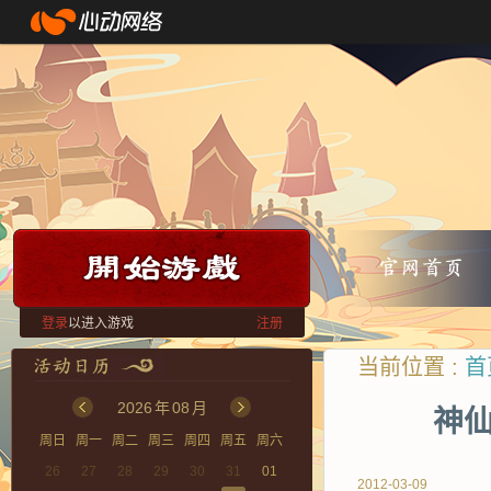
登录
以进入游戏
注册
当前位置 :
首
2026
年
08
月
神仙
周日
周一
周二
周三
周四
周五
周六
26
27
28
29
30
31
01
2012-03-09