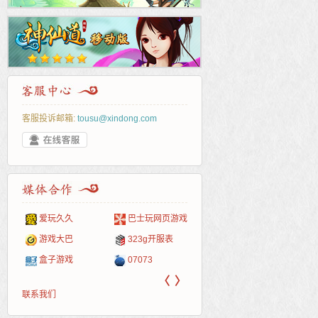
客服投诉邮箱:
tousu@xindong.com
爱玩久久
巴士玩网页游戏
265G
52pk
86wan
聚侠网
页游
多玩
游一
开服
游戏网
游戏大巴
323g开服表
腾讯游戏
pcgame
游侠网页游戏
斗蟹网页游戏
新浪
中华
40407
游戏
盒子游戏
07073
新浪页游
游戏狗
5617网游网
4q5q游戏
网易
Cwan
一游
〈
〉
联系我们