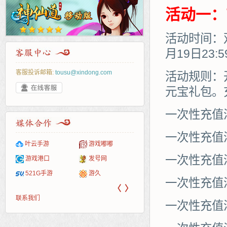
活动一：
活动时间：双
月19日23:
客服投诉邮箱:
tousu@xindong.com
活动规则：
元宝礼包。
一次性充值
一次性充值满
叶云手游
游戏嘟嘟
一次性充值满
游戏港口
发号网
521G手游
游久
一次性充值满
〈
〉
新手卡之家
游民在线
联系我们
爱村服
17611游戏网
一次性充值满
1Y2Y游戏
521g页游