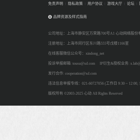
免责声明
隐私政策
用户协议
游戏大厅
论坛
品牌资源及样式指南
公司地址：上海市静安区万荣路700号A1 心动网络股份
注册地址：上海市闵行区东川路555号戊楼1166室
在线客服微信公众号：xindong_net
投诉举报邮箱: tousu@xd.com
IP衍生&授权业务: x.lab@
发行合作: cooperation@xd.com
违法信息举报专线：021-60727056 (工作日 9:30 ~ 12:00, 13:
版权所有 ©2003-2025 心动 All Rights Reserved