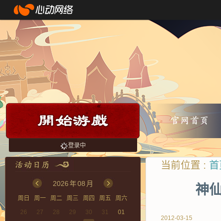
登录中
当前位置 :
首
2026
年
08
月
神仙
周日
周一
周二
周三
周四
周五
周六
26
27
28
29
30
31
01
2012-03-15