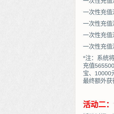
一次性充值满
爱玩久久
巴士玩网页游戏
游戏大巴
323g开服表
一次性充值满
盒子游戏
07073
一次性充值满
265G
页游网
腾讯游戏
新浪游戏
一次性充值满
新浪页游
网易游戏
一次性充值满
52pk
多玩
pcgame
中华网
*注：系统
游戏狗
Cwan
充值5655
86wan
游一游
宝、1000
游侠网页游戏
40407
最终额外获得：7
5617网游网
一游网
聚侠网
开服网
斗蟹网页游戏
游戏观察
活动二：
4q5q游戏