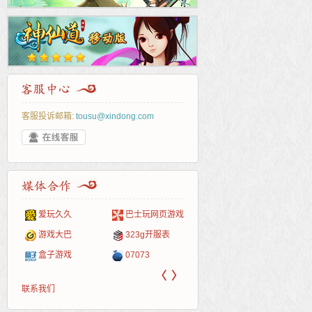
客服投诉邮箱:
tousu@xindong.com
爱玩久久
巴士玩网页游戏
265G
52pk
86wan
聚侠网
页游
多玩
游一
开服
游戏网
游戏大巴
323g开服表
腾讯游戏
pcgame
游侠网页游戏
斗蟹网页游戏
新浪
中华
40407
游戏
盒子游戏
07073
新浪页游
游戏狗
5617网游网
4q5q游戏
网易
Cwan
一游
〈
〉
联系我们