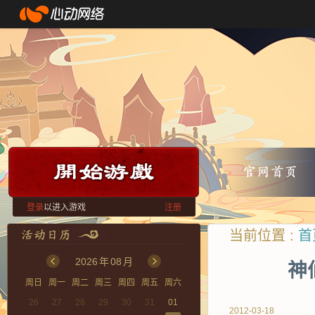
登录
以进入游戏
注册
当前位置 :
首
2026
年
08
月
神
周日
周一
周二
周三
周四
周五
周六
26
27
28
29
30
31
01
2012-03-18