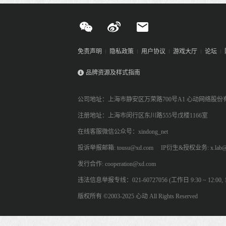
免责声明
隐私政策
用户协议
游戏大厅
论坛
品牌资源及样式指南
公司地址：上海市静安区万荣路700号A1 心动网络股份
注册地址：上海市闵行区东川路555号戊楼1166室
在线客服微信公众号：xindong_net
投诉举报邮箱: tousu@xd.com
IP衍生&授权业务: x.lab@
发行合作: cooperation@xd.com
违法信息举报专线：021-60727056 (工作日 9:30 ~ 12:00, 13:
版权所有 ©2003-2025 心动 All Rights Reserved