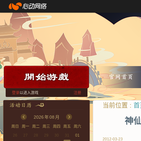
登录
以进入游戏
注册
当前位置 :
首
2026
年
08
月
神仙
周日
周一
周二
周三
周四
周五
周六
26
27
28
29
30
31
01
2012-03-23