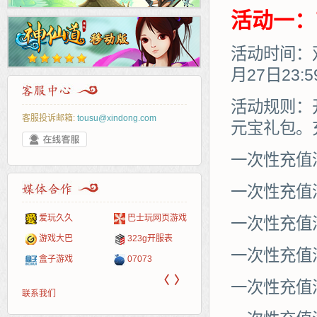
活动一：
活动时间：双
月27日23:
活动规则：
客服投诉邮箱:
tousu@xindong.com
元宝礼包。
一次性充值
一次性充值满
爱玩久久
巴士玩网页游戏
265G
52pk
86wan
聚侠网
页游
多玩
游一
开服
一次性充值满
游戏网
游戏大巴
323g开服表
腾讯游戏
pcgame
游侠网页游戏
斗蟹网页游戏
新浪
中华
40407
游戏
一次性充值满
盒子游戏
07073
新浪页游
游戏狗
5617网游网
4q5q游戏
网易
Cwan
一游
〈
〉
一次性充值满
联系我们