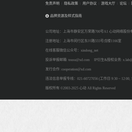
免责声明
隐私政策
用户协议
游戏大厅
论坛
品牌资源及样式指南
公司地址：上海市静安区万荣路700号A1 心动网络股份
注册地址：上海市闵行区东川路555号戊楼1166室
在线客服微信公众号：xindong_net
投诉举报邮箱: tousu@xd.com
IP衍生&授权业务: x.lab@
发行合作: cooperation@xd.com
违法信息举报专线：021-60727056 (工作日 9:30 ~ 12:00, 13:
版权所有 ©2003-2025 心动 All Rights Reserved