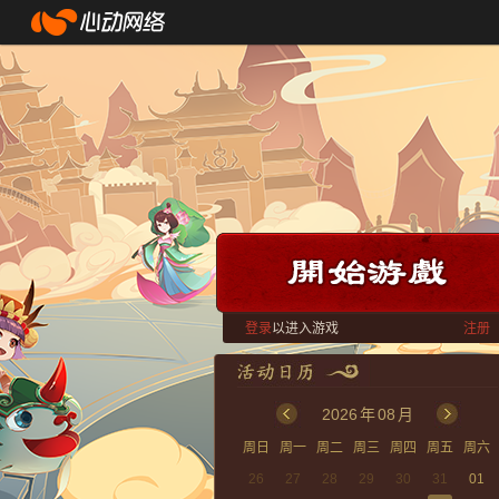
登录
以进入游戏
注册
2026
年
08
月
周日
周一
周二
周三
周四
周五
周六
26
27
28
29
30
31
01