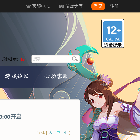
客服中心
游戏大厅
登录
注册
适龄提示：
12+
0:00开启
字体:[
大
中
小
]