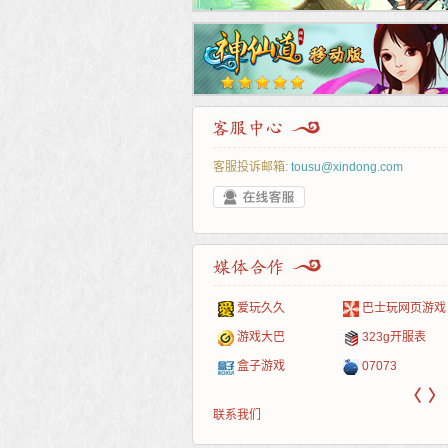
客服投诉邮箱:
tousu@xindong.com
叶云手游
新手卡之家
爱玩久久
游戏嘟嘟
游民在线
巴士玩网页游戏
265G
页游网
游戏港口
爱村服
游戏大巴
发号网
17611游戏网
323g开服表
腾讯游戏
新浪游戏
521G手游
1Y2Y游戏
盒子游戏
游久
521g页游
07073
新浪页游
网易游戏
〈
〉
联系我们