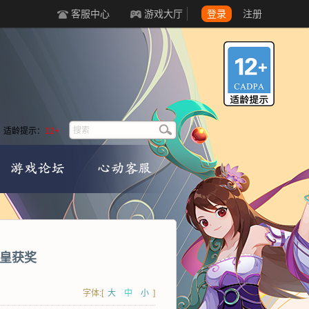
客服中心
游戏大厅
登录
注册
适龄提示：
12+
东皇获奖
字体:[
大
中
小
]