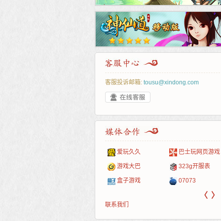
客服投诉邮箱:
tousu@xindong.com
叶云手游
新手卡之家
游戏嘟嘟
游民在线
爱玩久久
巴士玩网页游戏
游戏港口
爱村服
发号网
17611游戏网
游戏大巴
323g开服表
521G手游
1Y2Y游戏
游久
521g页游
盒子游戏
07073
〈
〉
联系我们