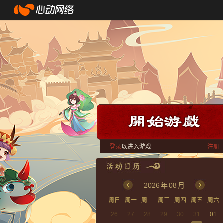
登录
以进入游戏
注册
2026
年
08
月
周日
周一
周二
周三
周四
周五
周六
26
27
28
29
30
31
01