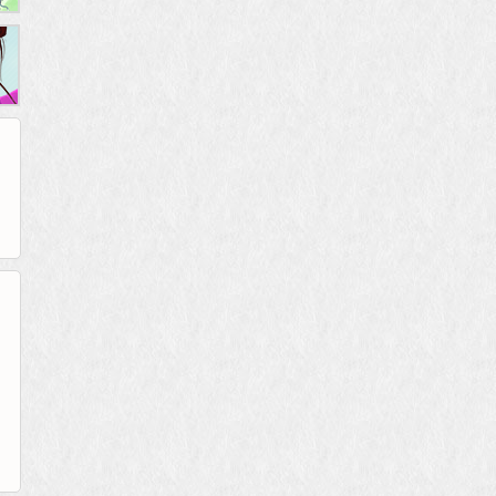
265G
52pk
86wan
聚侠网
页游网
多玩
游一游
开服网
腾讯游戏
pcgame
游侠网页游戏
斗蟹网页游戏
新浪游戏
中华网
40407
游戏观察
新浪页游
游戏狗
5617网游网
4q5q游戏
网易游戏
Cwan
一游网