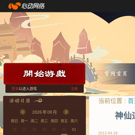
登录
以进入游戏
注册
当前位置 :
首
2026
年
08
月
神仙
周日
周一
周二
周三
周四
周五
周六
26
27
28
29
30
31
01
2012-04-19