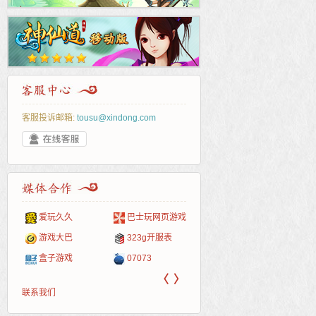
客服投诉邮箱:
tousu@xindong.com
爱玩久久
巴士玩网页游戏
265G
52pk
86wan
聚侠网
页游
多玩
游一
开服
游戏网
游戏大巴
323g开服表
腾讯游戏
pcgame
游侠网页游戏
斗蟹网页游戏
新浪
中华
40407
游戏
盒子游戏
07073
新浪页游
游戏狗
5617网游网
4q5q游戏
网易
Cwan
一游
〈
〉
联系我们