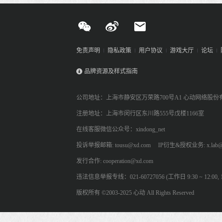
免责声明
隐私政策
用户协议
游戏大厅
论坛
品牌资源及样式指南
公司地址：上海市静安区万荣路700号A1 心动网络股份
注册地址：上海市闵行区东川路555号戊楼1166室
在线客服微信公众号：xindong_net
投诉举报邮箱: tousu@xd.com
IP衍生&授权业务: x.lab@
发行合作: cooperation@xd.com
违法信息举报专线：021-60727056 (工作日 9:30 ~ 12:00, 13:
版权所有 ©2003-2025 心动 All Rights Reserved