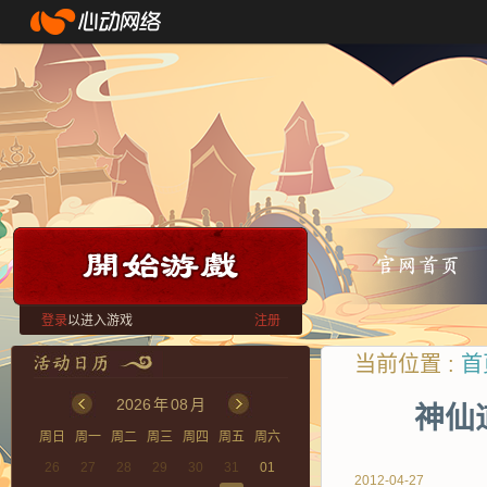
登录
以进入游戏
注册
当前位置 :
首
2026
年
08
月
神仙
周日
周一
周二
周三
周四
周五
周六
26
27
28
29
30
31
01
2012-04-27