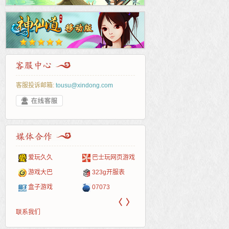
客服投诉邮箱:
tousu@xindong.com
爱玩久久
巴士玩网页游戏
265G
52pk
86wan
聚侠网
页游
多玩
游一
开服
游戏网
游戏大巴
323g开服表
腾讯游戏
pcgame
游侠网页游戏
斗蟹网页游戏
新浪
中华
40407
游戏
盒子游戏
07073
新浪页游
游戏狗
5617网游网
4q5q游戏
网易
Cwan
一游
〈
〉
联系我们