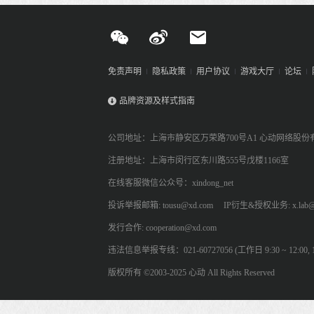
免责声明
隐私政策
用户协议
游戏大厅
论坛
品牌资源及样式指南
公司地址：上海市静安区万荣路700号A1 心动网络股份
注册地址：上海市闵行区东川路555号戊楼1166室
在线客服微信公众号：xindong_net
投诉举报邮箱: tousu@xd.com
IP衍生&授权业务: x.lab@
发行合作: cooperation@xd.com
违法信息举报专线：021-60727056 (工作日 9:30 ~ 12:00, 13:
版权所有 ©2003-2025 心动 All Rights Reserved