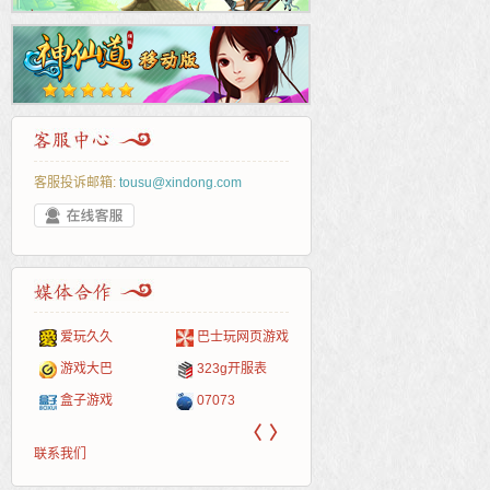
客服投诉邮箱:
tousu@xindong.com
爱玩久久
巴士玩网页游戏
265G
52pk
86wan
聚侠网
页游
多玩
游一
开服
游戏网
游戏大巴
323g开服表
腾讯游戏
pcgame
游侠网页游戏
斗蟹网页游戏
新浪
中华
40407
游戏
盒子游戏
07073
新浪页游
游戏狗
5617网游网
4q5q游戏
网易
Cwan
一游
〈
〉
联系我们