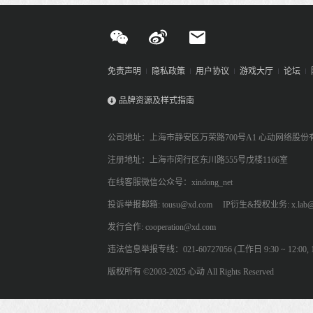
免责声明
隐私政策
用户协议
游戏大厅
论坛
品牌资源及样式指南
公司地址：上海市静安区万荣路700号A1 心动网络股份
注册地址：上海市闵行区东川路555号戊楼1166室
在线客服微信公众号：xindong_net
投诉举报邮箱: tousu@xd.com
IP衍生&授权业务: x.lab@
发行合作: cooperation@xd.com
违法信息举报专线：021-60727056 (工作日 9:30 ~ 12:00, 13:
版权所有 ©2003-2025 心动 All Rights Reserved