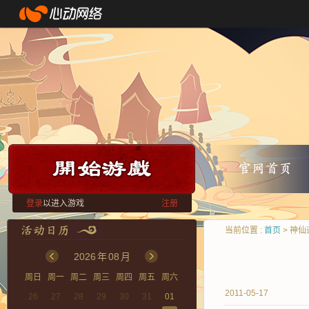
登录
以进入游戏
注册
当前位置 :
首页
> 神仙
2026
年
08
月
周日
周一
周二
周三
周四
周五
周六
2011-05-17
26
27
28
29
30
31
01