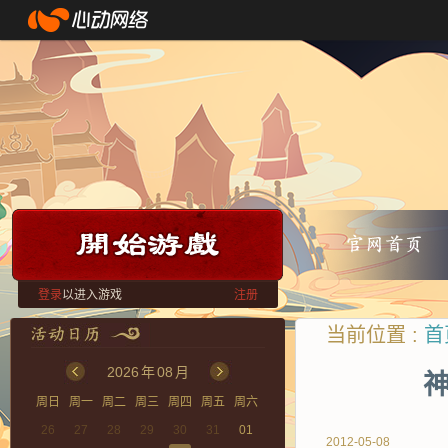
登录
以进入游戏
注册
当前位置 :
首
2026
年
08
月
神
周日
周一
周二
周三
周四
周五
周六
26
27
28
29
30
31
01
2012-05-08