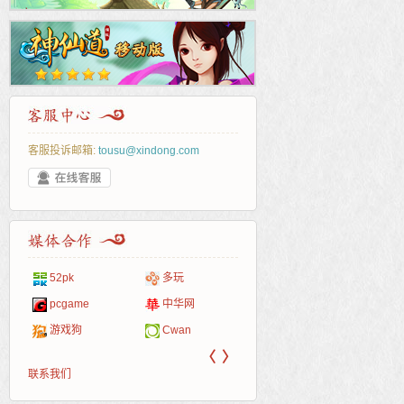
客服投诉邮箱:
tousu@xindong.com
页游戏
52pk
多玩
86wan
聚侠网
游一
开服
游戏网
服表
pcgame
中华网
游侠网页游戏
斗蟹网页游戏
40407
游戏
游戏狗
Cwan
5617网游网
4q5q游戏
一游
〈
〉
联系我们