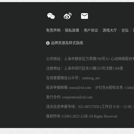
免责声明
隐私政策
用户协议
游戏大厅
论坛
品牌资源及样式指南
公司地址：上海市静安区万荣路700号A1 心动网络股份
注册地址：上海市闵行区东川路555号戊楼1166室
在线客服微信公众号：xindong_net
投诉举报邮箱: tousu@xd.com
IP衍生&授权业务: x.lab@
发行合作: cooperation@xd.com
违法信息举报专线：021-60727056 (工作日 9:30 ~ 12:00, 13:
版权所有 ©2003-2025 心动 All Rights Reserved