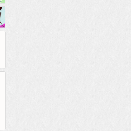
265G
52pk
86wan
聚侠网
页游网
多玩
游一游
开服网
腾讯游戏
pcgame
游侠网页游戏
斗蟹网页游戏
新浪游戏
中华网
40407
游戏观察
新浪页游
游戏狗
5617网游网
4q5q游戏
网易游戏
Cwan
一游网