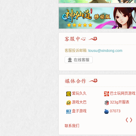
客服投诉邮箱:
tousu@xindong.com
叶云手游
新手卡之家
游戏嘟嘟
游民在线
爱玩久久
巴士玩网页游戏
游戏港口
爱村服
发号网
17611游戏网
游戏大巴
323g开服表
521G手游
1Y2Y游戏
游久
521g页游
盒子游戏
07073
〈
〉
联系我们