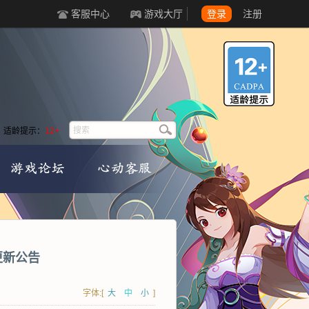
客服中心
游戏大厅
登录
注册
适龄提示：
12+
区更新公告
字体:[
大
中
小
]