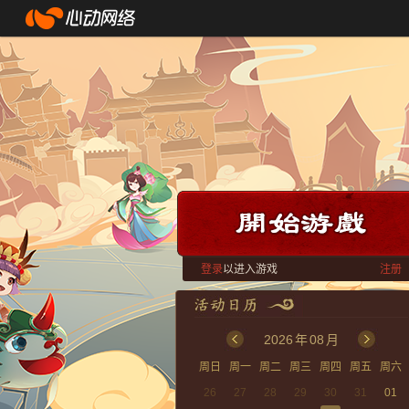
登录
以进入游戏
注册
2026
年
08
月
周日
周一
周二
周三
周四
周五
周六
26
27
28
29
30
31
01