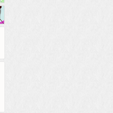
265G
52pk
86wan
聚侠网
页游网
多玩
游一游
开服网
腾讯游戏
pcgame
游侠网页游戏
斗蟹网页游戏
新浪游戏
中华网
40407
游戏观察
新浪页游
游戏狗
5617网游网
4q5q游戏
网易游戏
Cwan
一游网