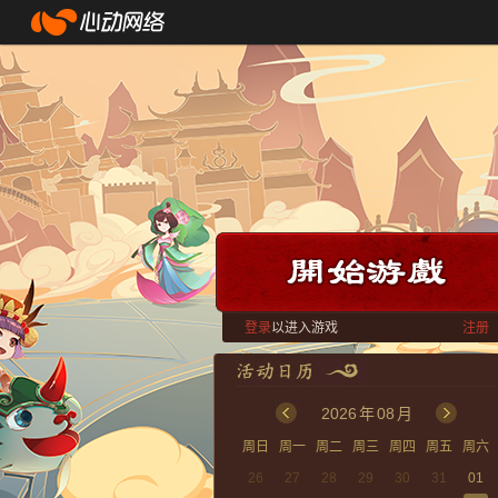
登录
以进入游戏
注册
2026
年
08
月
周日
周一
周二
周三
周四
周五
周六
26
27
28
29
30
31
01