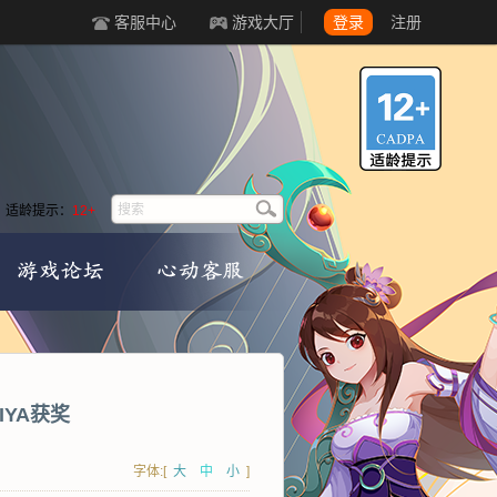
客服中心
游戏大厅
登录
注册
适龄提示：
12+
IYA获奖
字体:[
大
中
小
]