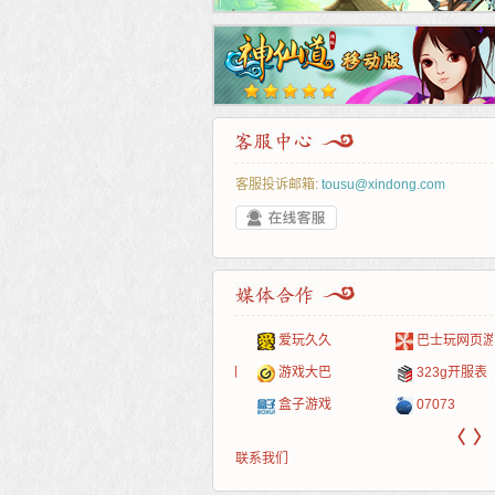
客服投诉邮箱:
tousu@xindong.com
叶云手游
新手卡之家
游戏嘟嘟
游民在线
爱玩久久
巴士玩网页游戏
游戏港口
爱村服
发号网
17611游戏网
游戏大巴
323g开服表
521G手游
1Y2Y游戏
游久
521g页游
盒子游戏
07073
〈
〉
联系我们