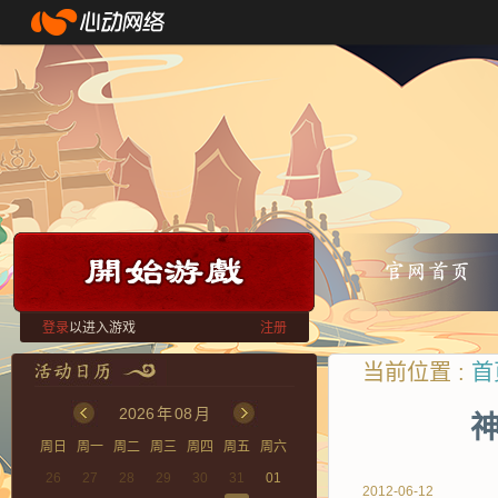
登录
以进入游戏
注册
当前位置 :
首
2026
年
08
月
神
周日
周一
周二
周三
周四
周五
周六
26
27
28
29
30
31
01
2012-06-12