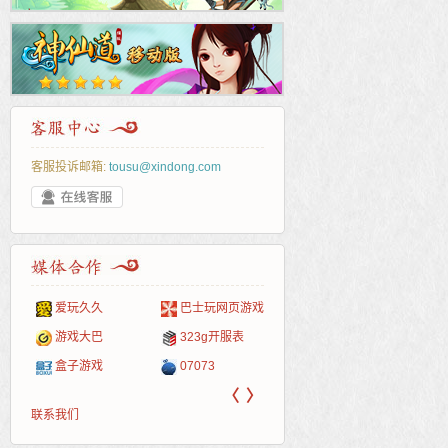
客服投诉邮箱:
tousu@xindong.com
爱玩久久
巴士玩网页游戏
265G
52pk
86wan
聚侠网
页游
多玩
游一
开服
游戏网
游戏大巴
323g开服表
腾讯游戏
pcgame
游侠网页游戏
斗蟹网页游戏
新浪
中华
40407
游戏
盒子游戏
07073
新浪页游
游戏狗
5617网游网
4q5q游戏
网易
Cwan
一游
〈
〉
联系我们