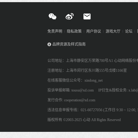
免责声明
隐私政策
用户协议
游戏大厅
论坛
品牌资源及样式指南
公司地址：上海市静安区万荣路700号A1 心动网络股份
注册地址：上海市闵行区东川路555号戊楼1166室
在线客服微信公众号：xindong_net
投诉举报邮箱: tousu@xd.com
IP衍生&授权业务: x.lab@
发行合作: cooperation@xd.com
违法信息举报专线：021-60727056 (工作日 9:30 ~ 12:00, 13:
版权所有 ©2003-2025 心动 All Rights Reserved