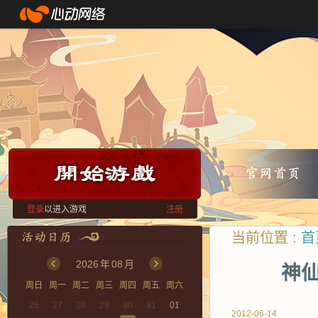
登录
以进入游戏
注册
当前位置 :
首
2026
年
08
月
神仙
周日
周一
周二
周三
周四
周五
周六
26
27
28
29
30
31
01
2012-06-14