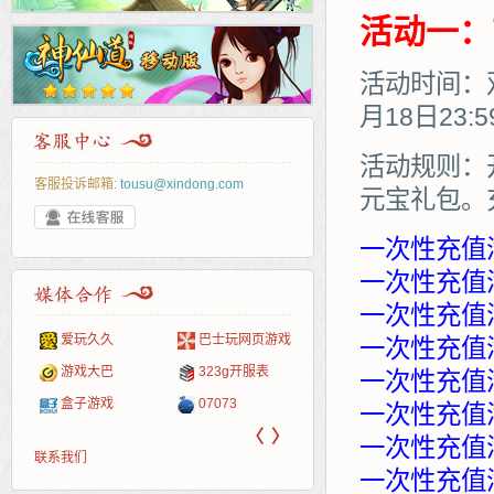
活动一：
活动时间：双
月18日23:
活动规则：
客服投诉邮箱:
tousu@xindong.com
元宝礼包。
一次性充值
一次性充值满
一次性充值满
页游戏
265G
页游网
52pk
86wan
聚侠网
多玩
游一
开服
一次性充值满
游戏网
服表
腾讯游戏
新浪游戏
pcgame
游侠网页游戏
斗蟹网页游戏
中华
40407
游戏
一次性充值满
新浪页游
网易游戏
游戏狗
5617网游网
4q5q游戏
Cwan
一游
一次性充值满
〈
〉
一次性充值满
联系我们
一次性充值满