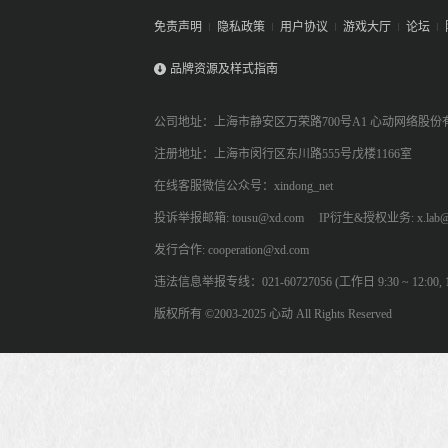
免责声明
隐私政策
用户协议
游戏大厅
论坛
品牌资源及样式指南
公司地址：上海市静安区万荣路700号A1 心动网络股份
注册地址：上海市闵行区东川路555号戊楼1166室
在线客服微信公众号：xindong_net
投诉举报邮箱: tousu@xd.com
IP衍生&授权业务: x.lab@
发行合作: cooperation@xd.com
违法信息举报专线：021-60727056 (工作日 9:30 ~ 12:00, 13:
版权所有 ©2003-2025 心动 All Rights Reserved