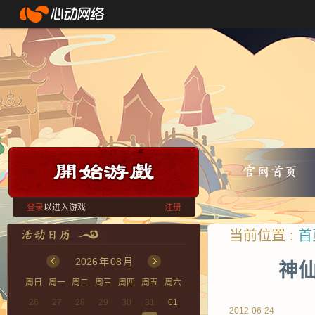
登录
以进入游戏
注册
当前位置 :
首
2026
年
08
月
神仙
周日
周一
周二
周三
周四
周五
周六
26
27
28
29
30
31
01
2012-06-24