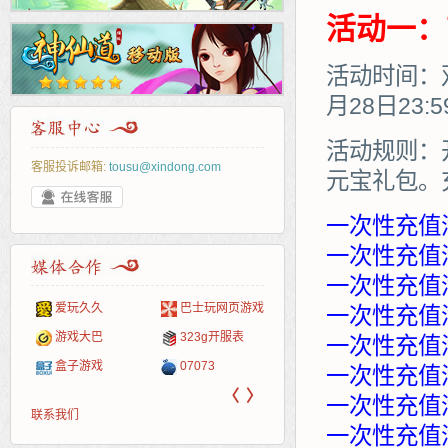
活动一：
活动时间：双
月28日23:
活动规则：
客服投诉邮箱:
tousu@xindong.com
元宝礼包。
一次性充值
一次性充值满
一次性充值满
页游戏
265G
页游网
52pk
86wan
聚侠网
多玩
游一
开服
一次性充值满
游戏网
服表
腾讯游戏
新浪游戏
pcgame
游侠网页游戏
斗蟹网页游戏
中华
40407
游戏
一次性充值满
新浪页游
网易游戏
游戏狗
5617网游网
4q5q游戏
Cwan
一游
一次性充值满
〈
〉
一次性充值满
联系我们
一次性充值满