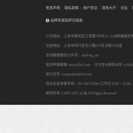
免责声明
隐私政策
用户协议
游戏大厅
论坛
品牌资源及样式指南
公司地址：上海市静安区万荣路700号A1 心动网络股份
注册地址：上海市闵行区东川路555号戊楼1166室
在线客服微信公众号：xindong_net
投诉举报邮箱: tousu@xd.com
IP衍生&授权业务: x.lab@
发行合作: cooperation@xd.com
违法信息举报专线：021-60727056 (工作日 9:30 ~ 12:00, 13:
版权所有 ©2003-2025 心动 All Rights Reserved